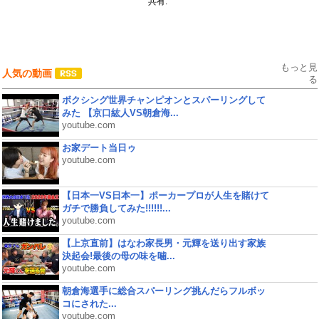
共有:
もっと見
人気の動画
る
ボクシング世界チャンピオンとスパーリングして
みた 【京口紘人VS朝倉海...
youtube.com
お家デート当日ゥ
youtube.com
【日本一VS日本一】ポーカープロが人生を賭けて
ガチで勝負してみた!!!!!!...
youtube.com
【上京直前】はなわ家長男・元輝を送り出す家族
決起会!最後の母の味を噛...
youtube.com
朝倉海選手に総合スパーリング挑んだらフルボッ
コにされた...
youtube.com