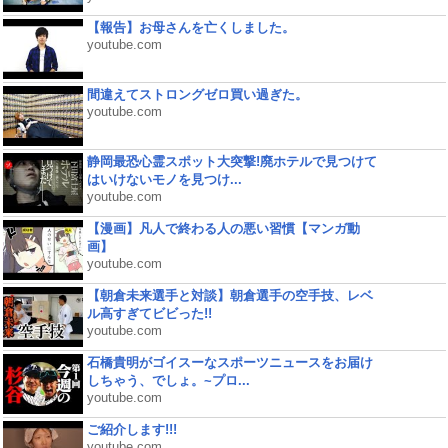
【報告】お母さんを亡くしました。
youtube.com
間違えてストロングゼロ買い過ぎた。
youtube.com
静岡最恐心霊スポット大突撃!廃ホテルで見つけて
はいけないモノを見つけ...
youtube.com
【漫画】凡人で終わる人の悪い習慣【マンガ動
画】
youtube.com
【朝倉未来選手と対談】朝倉選手の空手技、レベ
ル高すぎてビビった!!
youtube.com
石橋貴明がゴイスーなスポーツニュースをお届け
しちゃう、でしょ。~プロ...
youtube.com
ご紹介します!!!
youtube.com