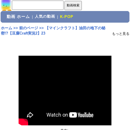
動画 ホーム
人気の動画
|
|
K-POP
ホーム
>>
前のページ
>>
【マインクラフト】油田の地下の秘
密!?【豆腐Craft実況2】23
もっと見る