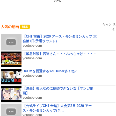
共有:
もっと見
人気の動画
る
【CH1 前編】2020 アース・モンダミンカップ 大
会第1日(予選ラウンド)...
youtube.com
【緊急対談】宮迫さん・・・ぶっちゃけ・・・・
youtube.com
UUUMを脱退するYouTuber多くね?
youtube.com
【漫画】美人なのに結婚できない女【マンガ動
画】
youtube.com
【公式ライブCH1 全編】大会第2日 2020 アー
ス・モンダミンカップ(予...
youtube.com