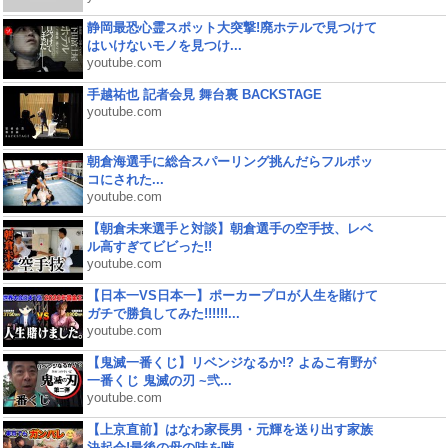
静岡最恐心霊スポット大突撃!廃ホテルで見つけて
はいけないモノを見つけ...
youtube.com
手越祐也 記者会見 舞台裏 BACKSTAGE
youtube.com
朝倉海選手に総合スパーリング挑んだらフルボッ
コにされた...
youtube.com
【朝倉未来選手と対談】朝倉選手の空手技、レベ
ル高すぎてビビった!!
youtube.com
【日本一VS日本一】ポーカープロが人生を賭けて
ガチで勝負してみた!!!!!!...
youtube.com
【鬼滅一番くじ】リベンジなるか!? よゐこ有野が
一番くじ 鬼滅の刃 ~弐...
youtube.com
【上京直前】はなわ家長男・元輝を送り出す家族
決起会!最後の母の味を噛...