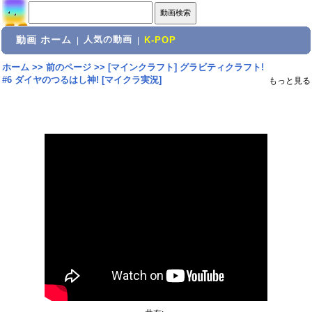
動画 ホーム
人気の動画
|
|
K-POP
ホーム
>>
前のページ
>>
[マインクラフト] グラビティクラフト!
#6 ダイヤのつるはし神! [マイクラ実況]
もっと見る