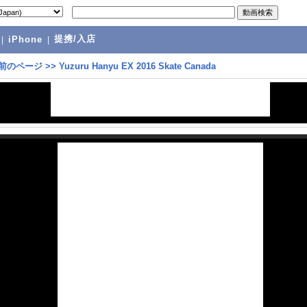
提携/入店
|
iPhone
|
前のページ
>>
Yuzuru Hanyu EX 2016 Skate Canada