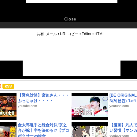
Close
6
共有:
メール
•
URLコピー
•
Editor
•
HTML
画
【緊急対談】宮迫さん・・・
[BE ORIGINA
ぶっちゃけ・・・・
N(세븐틴) 'Left &
youtube.com
youtube.com
金太郎選手と総合対決!京之
【漫画】凡人
介が腕十字を決める!?【プロ
い習慣【マン
ボクサーvs総合...
youtube.com