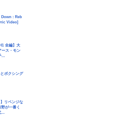
 Down : Reb
yric Video]
H1 全編】大
 アース・モン
..
手とボクシング
じ】リベンジな
こ有野が一番く
..