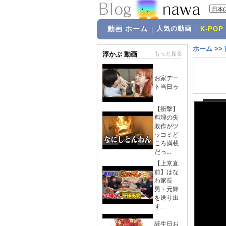
動画 ホーム
人気の動画
|
|
K-POP
ホーム
>>
浮かぶ 動画
もっと見る
お家デー
ト当日ゥ
【衝撃】
料理の失
敗作がツ
ッコミど
ころ満載
だっ...
【上京直
前】はな
わ家長
男・元輝
を送り出
す...
誕生日お