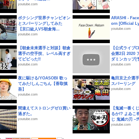
youtube.com
ボクシング世界チャンピオン
ARASHI - Face
とスパーリングしてみた
orn [Official L
【京口紘人VS朝倉海...
youtube.com
youtube.com
【朝倉未来選手と対談】朝倉
【公式ライブC
選手の空手技、レベル高すぎ
会第2日 2020
てビビった!!
ダミンカップ(予.
youtube.com
youtube.com
夜に駆ける/YOASOBI 歌っ
亀田京之介選
てみた!しんごちん【香取慎
スパーリング
吾】
youtube.com
youtube.com
間違えてストロングゼロ買い
【鬼滅一番く
過ぎた。
るか!? よゐ
youtube.com
じ 鬼滅の刃 ~弐.
youtube.com