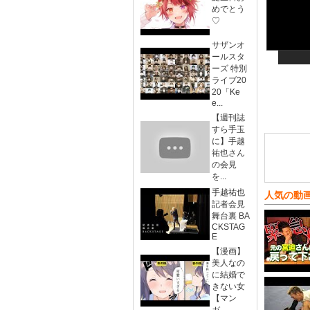
めでとう
♡
サザンオ
ールスタ
ーズ 特別
ライブ20
20「Ke
e...
【週刊誌
すら手玉
に】手越
祐也さん
の会見
を...
手越祐也
人気の動
記者会見
舞台裏 BA
CKSTAG
E
【漫画】
美人なの
に結婚で
きない女
【マン