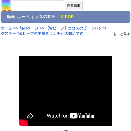
動画 ホーム
人気の動画
|
|
K-POP
ホーム
>>
前のページ
>>
【Wビーフ】ココスのビーフハンバー
グステーキ&ビーフ生姜焼きランチが大満足すぎ!
もっと見る