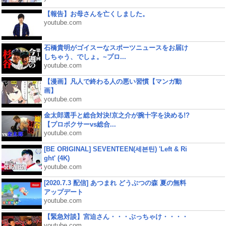
【報告】お母さんを亡くしました。
youtube.com
石橋貴明がゴイスーなスポーツニュースをお届け
しちゃう、でしょ。~プロ...
youtube.com
【漫画】凡人で終わる人の悪い習慣【マンガ動
画】
youtube.com
金太郎選手と総合対決!京之介が腕十字を決める!?
【プロボクサーvs総合...
youtube.com
[BE ORIGINAL] SEVENTEEN(세븐틴) 'Left & Ri
ght' (4K)
youtube.com
[2020.7.3 配信] あつまれ どうぶつの森 夏の無料
アップデート
youtube.com
【緊急対談】宮迫さん・・・ぶっちゃけ・・・・
youtube.com