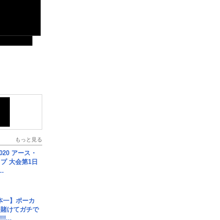
もっと見る
020 アース・
プ 大会第1日
.
本一】ポーカ
を賭けてガチで
!...