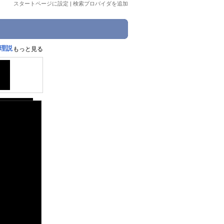
スタートページに設定
|
検索プロバイダを追加
無理説
もっと見る