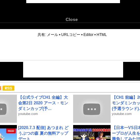
Close
6
共有:
メール
•
URLコピー
•
Editor
•
HTML
画
【公式ライブCH1 全編】大
【CH1 前編】2
会第2日 2020 アース・モン
モンダミンカッ
ダミンカップ(予...
(予選ラウンド)..
youtube.com
youtube.com
[2020.7.3 配信] あつまれ ど
【日本一VS日
うぶつの森 夏の無料アップ
ープロが人生
デート
勝負してみた!!!!!