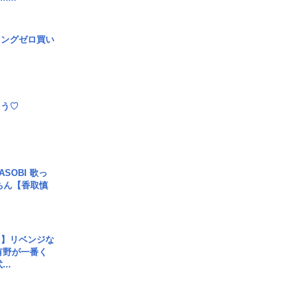
ロングゼロ買い
とう♡
SOBI 歌っ
ちん【香取慎
じ】リベンジな
こ有野が一番く
..