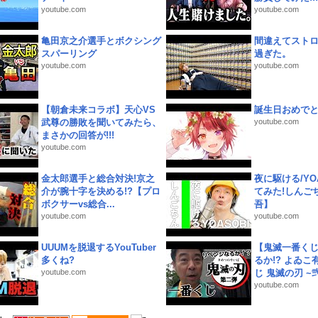
youtube.com
youtube.com
亀田京之介選手とボクシング
間違えてスト
スパーリング
過ぎた。
youtube.com
youtube.com
【朝倉未来コラボ】天心VS
誕生日おめで
武尊の勝敗を聞いてみたら、
youtube.com
まさかの回答が!!!
youtube.com
金太郎選手と総合対決!京之
夜に駆ける/YOA
介が腕十字を決める!?【プロ
てみた!しんご
ボクサーvs総合...
吾】
youtube.com
youtube.com
UUUMを脱退するYouTuber
【鬼滅一番く
多くね?
るか!? よゐ
youtube.com
じ 鬼滅の刃 ~弐.
youtube.com