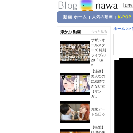
動画 ホーム
人気の動画
|
|
K-POP
ホーム
>>
浮かぶ 動画
もっと見る
サザンオ
ールスタ
ーズ 特別
ライブ20
20「Ke
e...
【漫画】
美人なの
に結婚で
きない女
【マン
ガ...
お家デー
ト当日ゥ
【衝撃】
料理の失