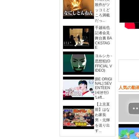
敗作がツ
ッコミど
ころ満載
だっ...
手越祐也
記者会見
舞台裏 BA
CKSTAG
E
ヨルシカ -
思想犯(O
FFICIAL V
IDEO)
[BE ORIGI
NAL] SEV
人気の動
ENTEEN
(세븐틴)
'Left...
【上京直
前】はな
わ家長
男・元輝
を送り出
す...