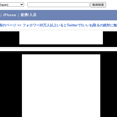
提携/入店
|
iPhone
|
前のページ
>>
フォロワー20万人以上いるとTwitterで1いいね取るの絶対に