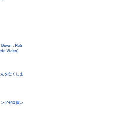
 Down : Reb
yric Video]
さんを亡くしま
ロングゼロ買い