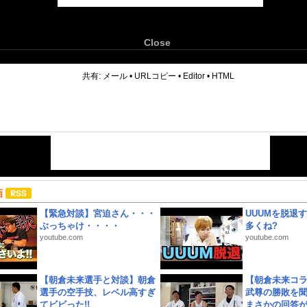
Close
6
共有:
メール
•
URLコピー
•
Editor
•
HTML
画
【緊急対談】宮迫さん・・・
UUUMを脱退する
ぶっちゃけ・・・・
多くね?
youtube.com
youtube.com
【朝倉未来選手と対談】朝倉
【朝倉未来コラ
選手の空手技、レベル高すぎ
武尊の勝敗を
てビビった!!
まさかの回答が!