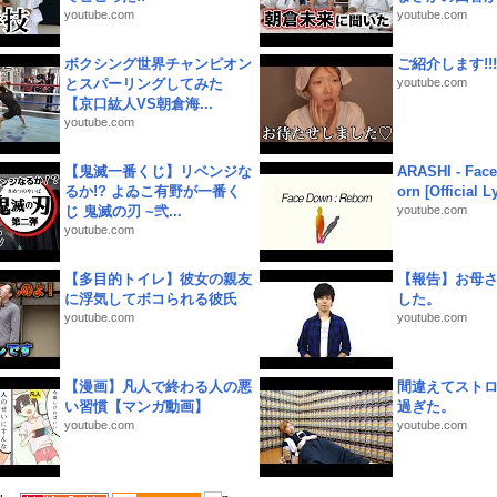
youtube.com
youtube.com
ボクシング世界チャンピオン
ご紹介します!!!
とスパーリングしてみた
youtube.com
【京口紘人VS朝倉海...
youtube.com
【鬼滅一番くじ】リベンジな
ARASHI - Face
るか!? よゐこ有野が一番く
orn [Official L
じ 鬼滅の刃 ~弐...
youtube.com
youtube.com
【多目的トイレ】彼女の親友
【報告】お母
に浮気してボコられる彼氏
した。
youtube.com
youtube.com
【漫画】凡人で終わる人の悪
間違えてスト
い習慣【マンガ動画】
過ぎた。
youtube.com
youtube.com