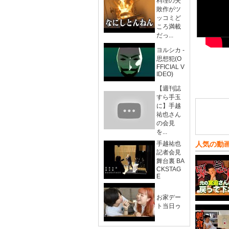
料理の失
敗作がツ
ッコミど
ころ満載
だっ...
ヨルシカ -
思想犯(O
FFICIAL V
IDEO)
【週刊誌
すら手玉
に】手越
祐也さん
の会見
を...
手越祐也
人気の動
記者会見
舞台裏 BA
CKSTAG
E
お家デー
ト当日ゥ