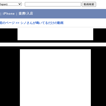
提携/入店
|
iPhone
|
前のページ
>>
シノさんが鳴いてるだけの動画