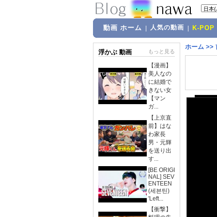
動画 ホーム
人気の動画
|
|
K-POP
ホーム
>>
浮かぶ 動画
もっと見る
【漫画】
美人なの
に結婚で
きない女
【マン
ガ...
【上京直
前】はな
わ家長
男・元輝
を送り出
す...
[BE ORIGI
NAL] SEV
ENTEEN
(세븐틴)
'Left...
【衝撃】