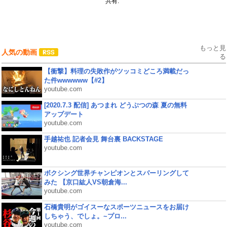
共有:
もっと見
人気の動画
る
【衝撃】料理の失敗作がツッコミどころ満載だっ
た件wwwwww【#2】
youtube.com
[2020.7.3 配信] あつまれ どうぶつの森 夏の無料
アップデート
youtube.com
手越祐也 記者会見 舞台裏 BACKSTAGE
youtube.com
ボクシング世界チャンピオンとスパーリングして
みた 【京口紘人VS朝倉海...
youtube.com
石橋貴明がゴイスーなスポーツニュースをお届け
しちゃう、でしょ。~プロ...
youtube.com