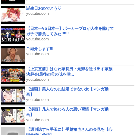
誕生日おめでとう♡
youtube.com
【日本一VS日本一】ポーカープロが人生を賭けて
ガチで勝負してみた!!!!!!...
youtube.com
ご紹介します!!!
youtube.com
【上京直前】はなわ家長男・元輝を送り出す家族
決起会!最後の母の味を噛...
youtube.com
【漫画】美人なのに結婚できない女【マンガ動
画】
youtube.com
【漫画】凡人で終わる人の悪い習慣【マンガ動
画】
youtube.com
【週刊誌すら手玉に】手越祐也さんの会見を【心
理学的に分析】