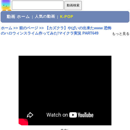
動画 ホーム
人気の動画
|
|
K-POP
ホーム
>>
前のページ
>>
【カズクラ】やばいの出来たwww 恐怖
のハロウィンスライム作ってみた!マイクラ実況 PART649
もっと見る