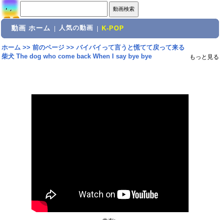
動画 ホーム
人気の動画
|
|
K-POP
ホーム
>>
前のページ
>>
バイバイって言うと慌てて戻って来る
柴犬 The dog who come back When I say bye bye
もっと見る