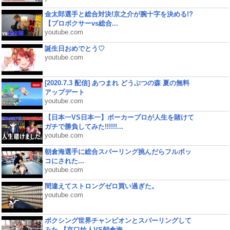
金太郎選手と総合対決!京之介が腕十字を決める!?
【プロボクサーvs総合...
youtube.com
誕生日おめでとう♡
youtube.com
[2020.7.3 配信] あつまれ どうぶつの森 夏の無料
アップデート
youtube.com
【日本一VS日本一】ポーカープロが人生を賭けて
ガチで勝負してみた!!!!!!...
youtube.com
朝倉海選手に総合スパーリング挑んだらフルボッ
コにされた...
youtube.com
間違えてストロングゼロ買い過ぎた。
youtube.com
ボクシング世界チャンピオンとスパーリングして
みた 【京口紘人VS朝倉海...