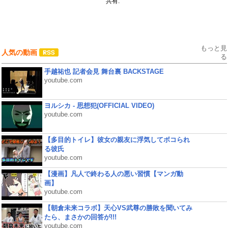
共有:
もっと見
人気の動画
る
手越祐也 記者会見 舞台裏 BACKSTAGE
youtube.com
ヨルシカ - 思想犯(OFFICIAL VIDEO)
youtube.com
【多目的トイレ】彼女の親友に浮気してボコられ
る彼氏
youtube.com
【漫画】凡人で終わる人の悪い習慣【マンガ動
画】
youtube.com
【朝倉未来コラボ】天心VS武尊の勝敗を聞いてみ
たら、まさかの回答が!!!
youtube.com