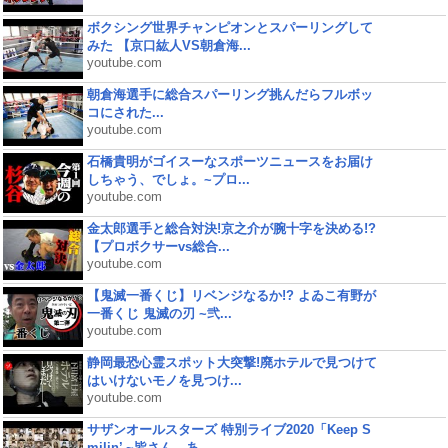
ボクシング世界チャンピオンとスパーリングして
みた 【京口紘人VS朝倉海...
youtube.com
朝倉海選手に総合スパーリング挑んだらフルボッ
コにされた...
youtube.com
石橋貴明がゴイスーなスポーツニュースをお届け
しちゃう、でしょ。~プロ...
youtube.com
金太郎選手と総合対決!京之介が腕十字を決める!?
【プロボクサーvs総合...
youtube.com
【鬼滅一番くじ】リベンジなるか!? よゐこ有野が
一番くじ 鬼滅の刃 ~弐...
youtube.com
静岡最恐心霊スポット大突撃!廃ホテルで見つけて
はいけないモノを見つけ...
youtube.com
サザンオールスターズ 特別ライブ2020「Keep S
milin’ ~皆さん、あ...