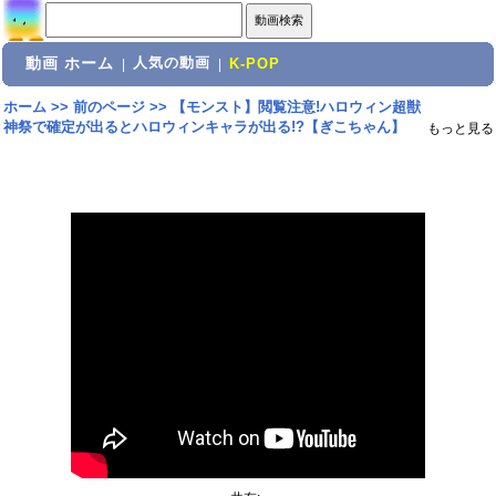
動画 ホーム
人気の動画
|
|
K-POP
ホーム
>>
前のページ
>>
【モンスト】閲覧注意!ハロウィン超獣
神祭で確定が出るとハロウィンキャラが出る!?【ぎこちゃん】
もっと見る