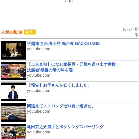
共有:
もっと見
人気の動画
る
手越祐也 記者会見 舞台裏 BACKSTAGE
youtube.com
【上京直前】はなわ家長男・元輝を送り出す家族
決起会!最後の母の味を噛...
youtube.com
【報告】お母さんを亡くしました。
youtube.com
間違えてストロングゼロ買い過ぎた。
youtube.com
亀田京之介選手とボクシングスパーリング
youtube.com