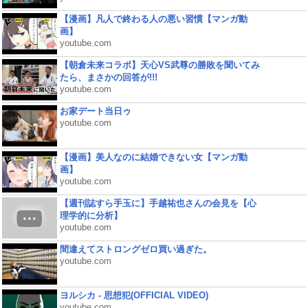
【漫画】凡人で終わる人の悪い習慣【マンガ動
画】
youtube.com
【朝倉未来コラボ】天心VS武尊の勝敗を聞いてみ
たら、まさかの回答が!!!
youtube.com
お家デート当日ゥ
youtube.com
【漫画】美人なのに結婚できない女【マンガ動
画】
youtube.com
【週刊誌すら手玉に】手越祐也さんの会見を【心
理学的に分析】
youtube.com
間違えてストロングゼロ買い過ぎた。
youtube.com
ヨルシカ - 思想犯(OFFICIAL VIDEO)
youtube.com