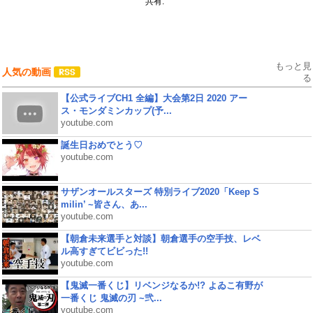
共有:
もっと見
人気の動画
る
【公式ライブCH1 全編】大会第2日 2020 アー
ス・モンダミンカップ(予...
youtube.com
誕生日おめでとう♡
youtube.com
サザンオールスターズ 特別ライブ2020「Keep S
milin’ ~皆さん、あ...
youtube.com
【朝倉未来選手と対談】朝倉選手の空手技、レベ
ル高すぎてビビった!!
youtube.com
【鬼滅一番くじ】リベンジなるか!? よゐこ有野が
一番くじ 鬼滅の刃 ~弐...
youtube.com