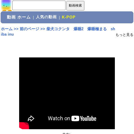
動画 ホーム
人気の動画
|
|
K-POP
ホーム
>>
前のページ
>>
柴犬コクンタ 爆睡2 爆睡極まる sh
iba inu
もっと見る