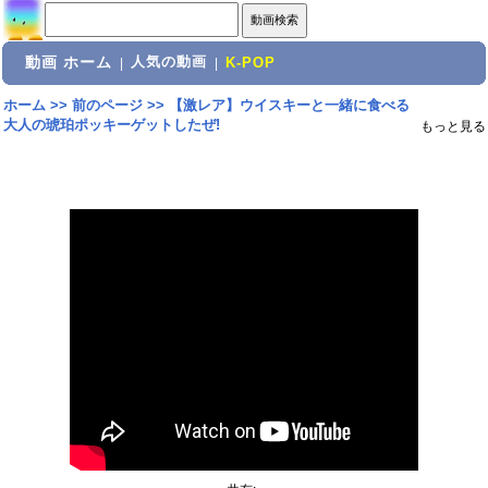
動画 ホーム
人気の動画
|
|
K-POP
ホーム
>>
前のページ
>>
【激レア】ウイスキーと一緒に食べる
大人の琥珀ポッキーゲットしたぜ!
もっと見る