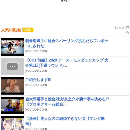
共有:
もっと見
人気の動画
る
朝倉海選手に総合スパーリング挑んだらフルボッ
コにされた...
youtube.com
【CH1 前編】2020 アース・モンダミンカップ 大
会第1日(予選ラウンド)...
youtube.com
ご紹介します!!!
youtube.com
金太郎選手と総合対決!京之介が腕十字を決める!?
【プロボクサーvs総合...
youtube.com
【漫画】美人なのに結婚できない女【マンガ動
画】
youtube.com