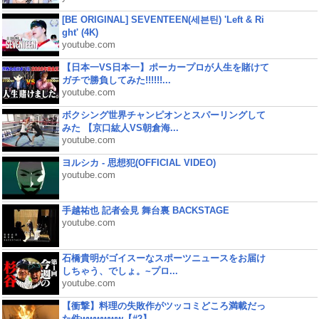
[BE ORIGINAL] SEVENTEEN(세븐틴) 'Left & Ri
ght' (4K)
youtube.com
【日本一VS日本一】ポーカープロが人生を賭けて
ガチで勝負してみた!!!!!!...
youtube.com
ボクシング世界チャンピオンとスパーリングして
みた 【京口紘人VS朝倉海...
youtube.com
ヨルシカ - 思想犯(OFFICIAL VIDEO)
youtube.com
手越祐也 記者会見 舞台裏 BACKSTAGE
youtube.com
石橋貴明がゴイスーなスポーツニュースをお届け
しちゃう、でしょ。~プロ...
youtube.com
【衝撃】料理の失敗作がツッコミどころ満載だっ
た件wwwwww【#2】