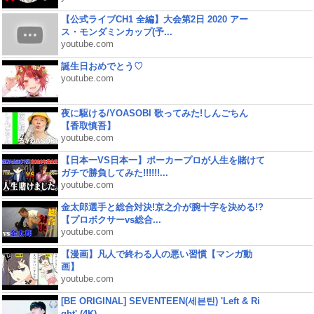
【公式ライブCH1 全編】大会第2日 2020 アー
ス・モンダミンカップ(予...
youtube.com
誕生日おめでとう♡
youtube.com
夜に駆ける/YOASOBI 歌ってみた!しんごちん
【香取慎吾】
youtube.com
【日本一VS日本一】ポーカープロが人生を賭けて
ガチで勝負してみた!!!!!!...
youtube.com
金太郎選手と総合対決!京之介が腕十字を決める!?
【プロボクサーvs総合...
youtube.com
【漫画】凡人で終わる人の悪い習慣【マンガ動
画】
youtube.com
[BE ORIGINAL] SEVENTEEN(세븐틴) 'Left & Ri
ght' (4K)