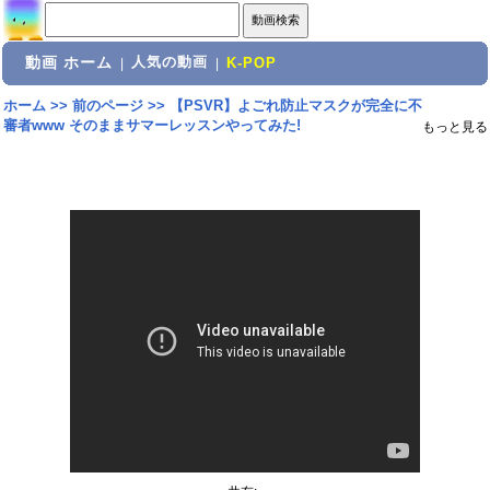
動画 ホーム
人気の動画
|
|
K-POP
ホーム
>>
前のページ
>>
【PSVR】よごれ防止マスクが完全に不
審者www そのままサマーレッスンやってみた!
もっと見る