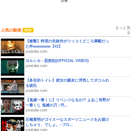
共有:
もっと見
人気の動画
る
【衝撃】料理の失敗作がツッコミどころ満載だっ
た件wwwwww【#2】
youtube.com
ヨルシカ - 思想犯(OFFICIAL VIDEO)
youtube.com
【多目的トイレ】彼女の親友に浮気してボコられ
る彼氏
youtube.com
【鬼滅一番くじ】リベンジなるか!? よゐこ有野が
一番くじ 鬼滅の刃 ~弐...
youtube.com
石橋貴明がゴイスーなスポーツニュースをお届け
しちゃう、でしょ。~プロ...
youtube.com