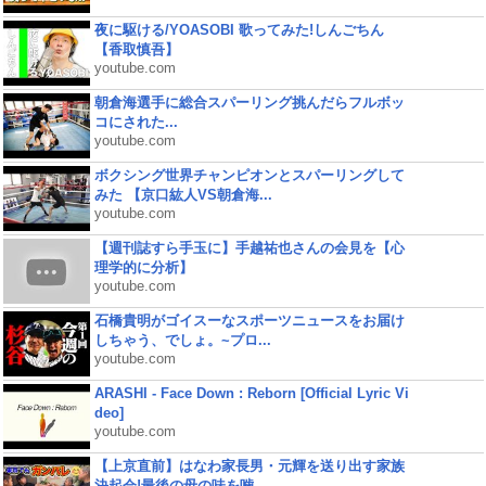
夜に駆ける/YOASOBI 歌ってみた!しんごちん
【香取慎吾】
youtube.com
朝倉海選手に総合スパーリング挑んだらフルボッ
コにされた...
youtube.com
ボクシング世界チャンピオンとスパーリングして
みた 【京口紘人VS朝倉海...
youtube.com
【週刊誌すら手玉に】手越祐也さんの会見を【心
理学的に分析】
youtube.com
石橋貴明がゴイスーなスポーツニュースをお届け
しちゃう、でしょ。~プロ...
youtube.com
ARASHI - Face Down : Reborn [Official Lyric Vi
deo]
youtube.com
【上京直前】はなわ家長男・元輝を送り出す家族
決起会!最後の母の味を噛...