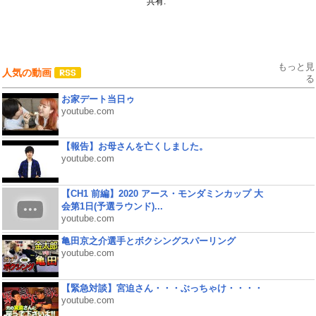
共有:
もっと見
人気の動画
る
お家デート当日ゥ
youtube.com
【報告】お母さんを亡くしました。
youtube.com
【CH1 前編】2020 アース・モンダミンカップ 大
会第1日(予選ラウンド)...
youtube.com
亀田京之介選手とボクシングスパーリング
youtube.com
【緊急対談】宮迫さん・・・ぶっちゃけ・・・・
youtube.com