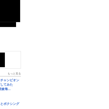
もっと見る
界チャンピオン
グしてみた
倉海...
手とボクシング