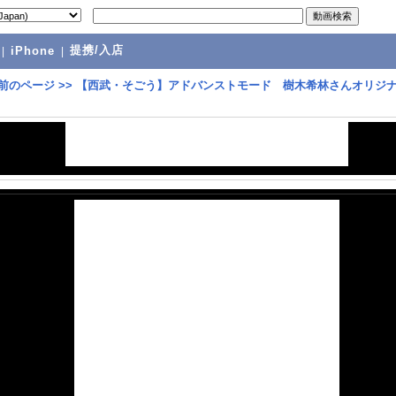
提携/入店
|
iPhone
|
前のページ
>>
【西武・そごう】アドバンストモード 樹木希林さんオリジ