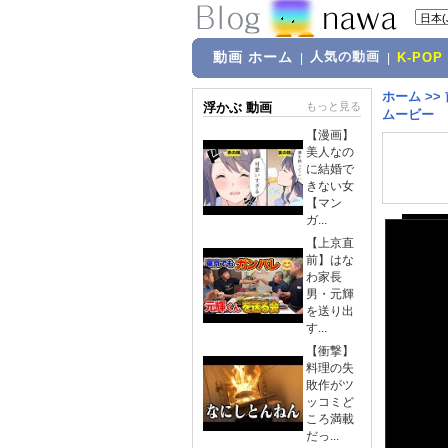
動画 ホーム
人気の動画
|
|
K-POP
ホーム
>>
浮かぶ 動画
もっと見る
ムービー
【漫画】
美人なの
に結婚で
きない女
【マン
ガ...
【上京直
前】はな
わ家長
男・元輝
を送り出
す...
【衝撃】
料理の失
敗作がツ
ッコミど
ころ満載
だっ...