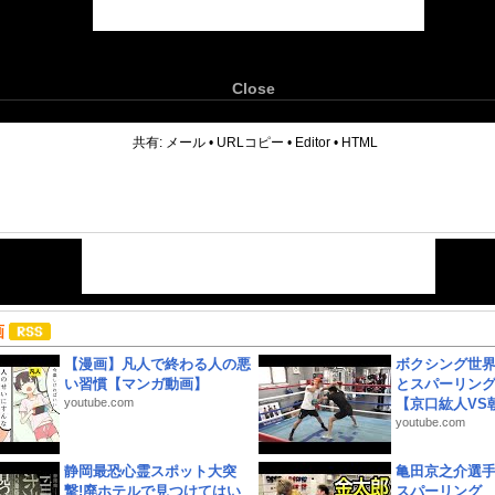
Close
6
共有:
メール
•
URLコピー
•
Editor
•
HTML
画
【漫画】凡人で終わる人の悪
ボクシング世
い習慣【マンガ動画】
とスパーリン
youtube.com
【京口紘人VS朝
youtube.com
静岡最恐心霊スポット大突
亀田京之介選
撃!廃ホテルで見つけてはい
スパーリング