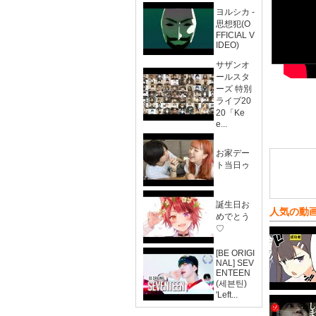
ヨルシカ -
思想犯(O
FFICIAL V
IDEO)
サザンオ
ールスタ
ーズ 特別
ライブ20
20「Ke
e...
お家デー
ト当日ゥ
誕生日お
人気の動
めでとう
♡
[BE ORIGI
NAL] SEV
ENTEEN
(세븐틴)
'Left...