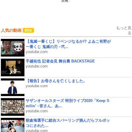
共有:
もっと見
人気の動画
る
【鬼滅一番くじ】リベンジなるか!? よゐこ有野が
一番くじ 鬼滅の刃 ~弐...
youtube.com
手越祐也 記者会見 舞台裏 BACKSTAGE
youtube.com
【報告】お母さんを亡くしました。
youtube.com
サザンオールスターズ 特別ライブ2020「Keep S
milin’ ~皆さん、あ...
youtube.com
朝倉海選手に総合スパーリング挑んだらフルボッ
コにされた...
youtube.com