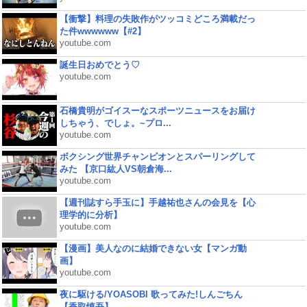
【衝撃】料理の失敗作がツッコミどころ満載だっ
た件wwwwww【#2】
youtube.com
誕生日おめでとう♡
youtube.com
石橋貴明がゴイスーなスポーツニュースをお届け
しちゃう、でしょ。~プロ...
youtube.com
ボクシング世界チャンピオンとスパーリングして
みた 【京口紘人VS朝倉海...
youtube.com
【週刊誌すら手玉に】手越祐也さんの会見を【心
理学的に分析】
youtube.com
【漫画】美人なのに結婚できない女【マンガ動
画】
youtube.com
夜に駆ける/YOASOBI 歌ってみた!しんごちん
【香取慎吾】