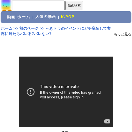
動画 ホーム
人気の動画
|
|
K-POP
ホーム
>>
前のページ
>>
へきトラのイベントにガチ変装して客
席に居たらバレる?バレない?
もっと見る