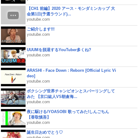
【CH1 前編】2020 アース・モンダミンカップ 大
会第1日(予選ラウンド)...
youtube.com
ご紹介します!!!
youtube.com
UUUMを脱退するYouTuber多くね?
youtube.com
ARASHI - Face Down : Reborn [Official Lyric Vi
deo]
youtube.com
ボクシング世界チャンピオンとスパーリングして
みた 【京口紘人VS朝倉海...
youtube.com
夜に駆ける/YOASOBI 歌ってみた!しんごちん
【香取慎吾】
youtube.com
誕生日おめでとう♡
youtube.com