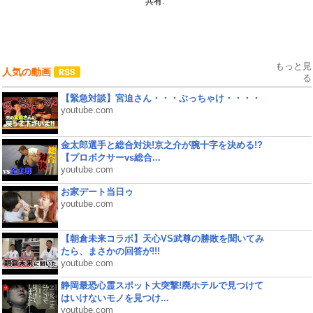
共有:
もっと見
人気の動画
る
【緊急対談】宮迫さん・・・ぶっちゃけ・・・・
youtube.com
金太郎選手と総合対決!京之介が腕十字を決める!?
【プロボクサーvs総合...
youtube.com
お家デート当日ゥ
youtube.com
【朝倉未来コラボ】天心VS武尊の勝敗を聞いてみ
たら、まさかの回答が!!!
youtube.com
静岡最恐心霊スポット大突撃!廃ホテルで見つけて
はいけないモノを見つけ...
youtube.com