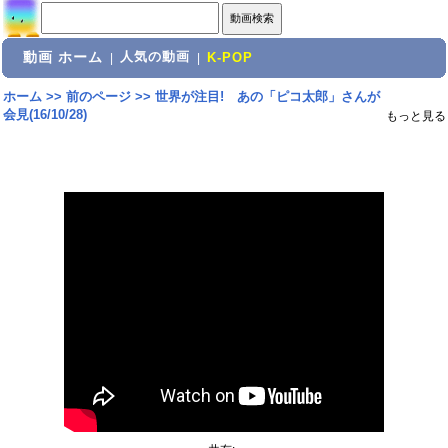
動画 ホーム
人気の動画
|
|
K-POP
ホーム
>>
前のページ
>>
世界が注目! あの「ピコ太郎」さんが
会見(16/10/28)
もっと見る