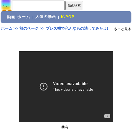
動画 ホーム
人気の動画
|
|
K-POP
ホーム
>>
前のページ
>>
プレス機で色んなもの潰してみたよ!
もっと見る
共有: