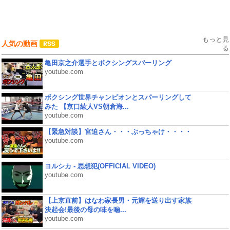
もっと見
人気の動画
る
亀田京之介選手とボクシングスパーリング
youtube.com
ボクシング世界チャンピオンとスパーリングして
みた 【京口紘人VS朝倉海...
youtube.com
【緊急対談】宮迫さん・・・ぶっちゃけ・・・・
youtube.com
ヨルシカ - 思想犯(OFFICIAL VIDEO)
youtube.com
【上京直前】はなわ家長男・元輝を送り出す家族
決起会!最後の母の味を噛...
youtube.com