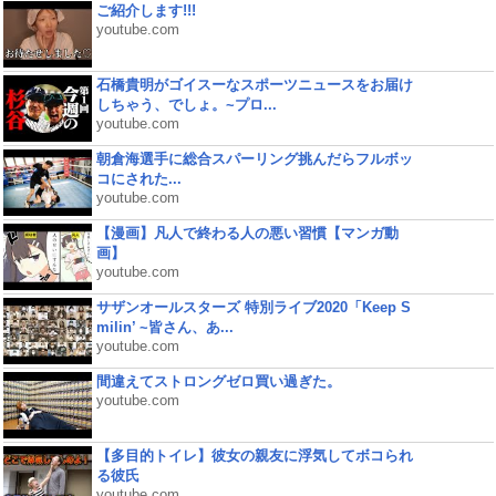
ご紹介します!!!
youtube.com
石橋貴明がゴイスーなスポーツニュースをお届け
しちゃう、でしょ。~プロ...
youtube.com
朝倉海選手に総合スパーリング挑んだらフルボッ
コにされた...
youtube.com
【漫画】凡人で終わる人の悪い習慣【マンガ動
画】
youtube.com
サザンオールスターズ 特別ライブ2020「Keep S
milin’ ~皆さん、あ...
youtube.com
間違えてストロングゼロ買い過ぎた。
youtube.com
【多目的トイレ】彼女の親友に浮気してボコられ
る彼氏
youtube.com