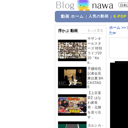
動画 ホーム
人気の動画
|
|
K-POP
ホーム
>>
浮かぶ 動画
もっと見る
たw
サザンオ
ールスタ
ーズ 特別
ライブ20
20「Ke
e...
手越祐也
記者会見
舞台裏 BA
CKSTAG
E
【上京直
前】はな
わ家長
男・元輝
を送り出
す...
ヨルシカ -