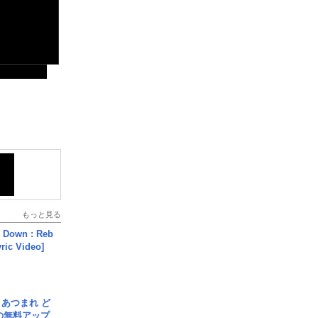
もっと見る
 Down : Reb
yric Video]
信] あつまれ ど
の無料アップ