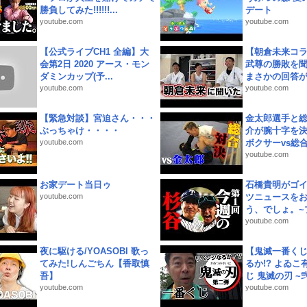
勝負してみた!!!!!!...
デート
youtube.com
youtube.com
【公式ライブCH1 全編】大
【朝倉未来コラ
会第2日 2020 アース・モン
武尊の勝敗を
ダミンカップ(予...
まさかの回答が!
youtube.com
youtube.com
【緊急対談】宮迫さん・・・
金太郎選手と総
ぶっちゃけ・・・・
介が腕十字を決
youtube.com
ボクサーvs総合.
youtube.com
お家デート当日ゥ
石橋貴明がゴ
youtube.com
ツニュースを
う、でしょ。~プ
youtube.com
夜に駆ける/YOASOBI 歌っ
【鬼滅一番く
てみた!しんごちん【香取慎
るか!? よゐ
吾】
じ 鬼滅の刃 ~弐.
youtube.com
youtube.com