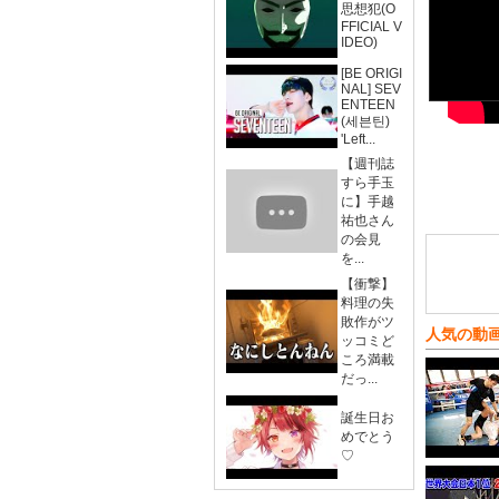
思想犯(O
FFICIAL V
IDEO)
[BE ORIGI
NAL] SEV
ENTEEN
(세븐틴)
'Left...
【週刊誌
すら手玉
に】手越
祐也さん
の会見
を...
【衝撃】
料理の失
敗作がツ
人気の動
ッコミど
ころ満載
だっ...
誕生日お
めでとう
♡