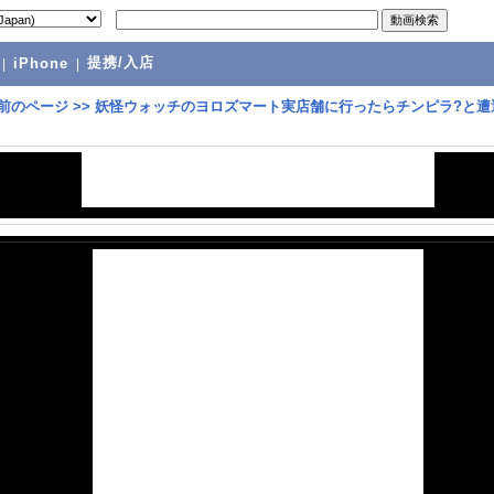
提携/入店
|
iPhone
|
前のページ
>>
妖怪ウォッチのヨロズマート実店舗に行ったらチンピラ?と遭