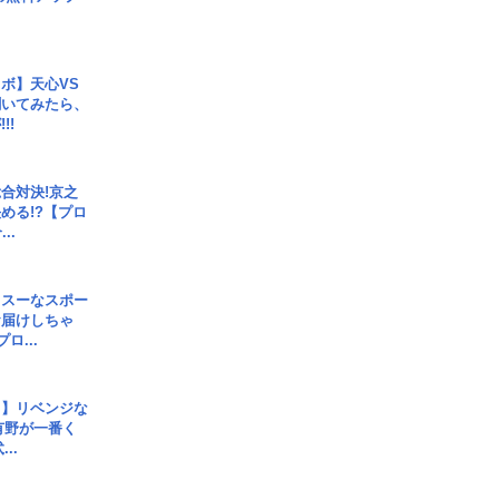
ボ】天心VS
聞いてみたら、
!!
合対決!京之
める!?【プロ
..
イスーなスポー
お届けしちゃ
ロ...
じ】リベンジな
こ有野が一番く
..