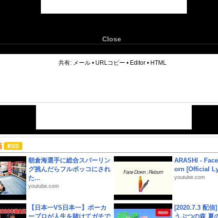
Close
6
共有:
メール
•
URLコピー
•
Editor
•
HTML
画
朝倉海選手に総合スパーリン
ARASHI - Face
グ挑んだらフルボッコにされ
orn [Official L
た...
youtube.com
youtube.com
【日本一VS日本一】ポーカ
[2020.7.3 配
ープロが人生を賭けてガチで
うぶつの森 夏