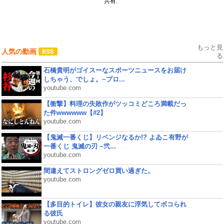
共有:
もっと見
人気の動画
る
石橋貴明がゴイスーなスポーツニュースをお届け
しちゃう、でしょ。~プロ...
youtube.com
【衝撃】料理の失敗作がツッコミどころ満載だっ
た件wwwwww【#2】
youtube.com
【鬼滅一番くじ】リベンジなるか!? よゐこ有野が
一番くじ 鬼滅の刃 ~弐...
youtube.com
間違えてストロングゼロ買い過ぎた。
youtube.com
【多目的トイレ】彼女の親友に浮気してボコられ
る彼氏
youtube.com