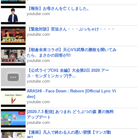
【報告】お母さんを亡くしました。
youtube.com
【緊急対談】宮迫さん・・・ぶっちゃけ・・・・
youtube.com
【朝倉未来コラボ】天心VS武尊の勝敗を聞いてみ
たら、まさかの回答が!!!
youtube.com
【公式ライブCH1 全編】大会第2日 2020 アー
ス・モンダミンカップ(予...
youtube.com
ARASHI - Face Down : Reborn [Official Lyric Vi
deo]
youtube.com
[2020.7.3 配信] あつまれ どうぶつの森 夏の無料
アップデート
youtube.com
【漫画】凡人で終わる人の悪い習慣【マンガ動
画】