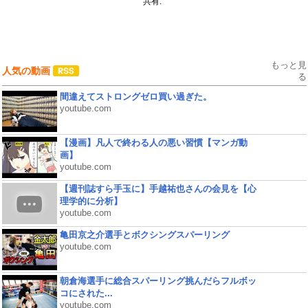
共有:
もっと見
人気の動画
る
間違えてストロングゼロ買い過ぎた。
youtube.com
【漫画】凡人で終わる人の悪い習慣【マンガ動
画】
youtube.com
【週刊誌すら手玉に】手越祐也さんの会見を【心
理学的に分析】
youtube.com
亀田京之介選手とボクシングスパーリング
youtube.com
朝倉海選手に総合スパーリング挑んだらフルボッ
コにされた...
youtube.com