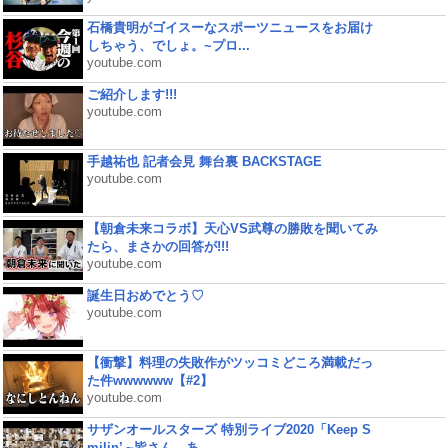
石橋貴明がゴイスーなスポーツニュースをお届け
しちゃう、でしょ。~プロ...
youtube.com
ご紹介します!!!
youtube.com
手越祐也 記者会見 舞台裏 BACKSTAGE
youtube.com
【朝倉未来コラボ】天心VS武尊の勝敗を聞いてみ
たら、まさかの回答が!!!
youtube.com
誕生日おめでとう♡
youtube.com
【衝撃】料理の失敗作がツッコミどころ満載だっ
た件wwwwww【#2】
youtube.com
サザンオールスターズ 特別ライブ2020「Keep S
milin’ ~皆さん、あ...