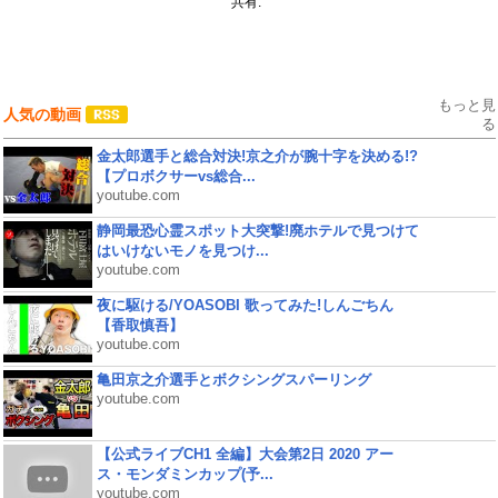
共有:
もっと見
人気の動画
る
金太郎選手と総合対決!京之介が腕十字を決める!?
【プロボクサーvs総合...
youtube.com
静岡最恐心霊スポット大突撃!廃ホテルで見つけて
はいけないモノを見つけ...
youtube.com
夜に駆ける/YOASOBI 歌ってみた!しんごちん
【香取慎吾】
youtube.com
亀田京之介選手とボクシングスパーリング
youtube.com
【公式ライブCH1 全編】大会第2日 2020 アー
ス・モンダミンカップ(予...
youtube.com