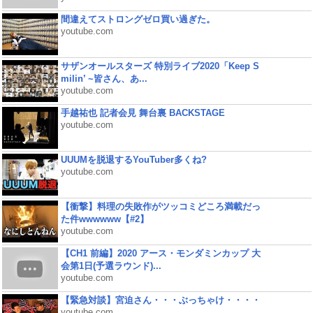
間違えてストロングゼロ買い過ぎた。
youtube.com
サザンオールスターズ 特別ライブ2020「Keep S
milin’ ~皆さん、あ...
youtube.com
手越祐也 記者会見 舞台裏 BACKSTAGE
youtube.com
UUUMを脱退するYouTuber多くね?
youtube.com
【衝撃】料理の失敗作がツッコミどころ満載だっ
た件wwwwww【#2】
youtube.com
【CH1 前編】2020 アース・モンダミンカップ 大
会第1日(予選ラウンド)...
youtube.com
【緊急対談】宮迫さん・・・ぶっちゃけ・・・・
youtube.com