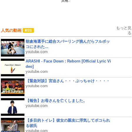
共有:
もっと見
人気の動画
る
朝倉海選手に総合スパーリング挑んだらフルボッ
コにされた...
youtube.com
ARASHI - Face Down : Reborn [Official Lyric Vi
deo]
youtube.com
【緊急対談】宮迫さん・・・ぶっちゃけ・・・・
youtube.com
【報告】お母さんを亡くしました。
youtube.com
【多目的トイレ】彼女の親友に浮気してボコられ
る彼氏
youtube.com