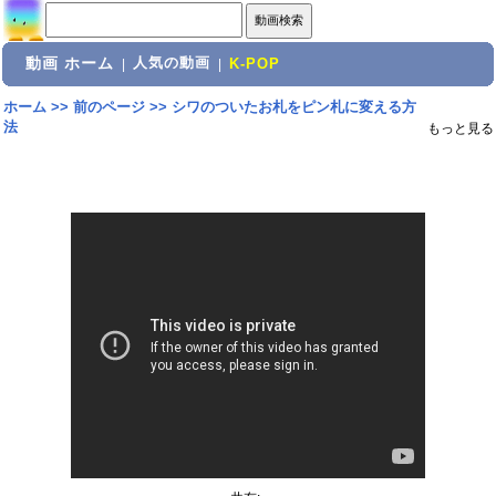
動画 ホーム
人気の動画
|
|
K-POP
ホーム
>>
前のページ
>>
シワのついたお札をピン札に変える方
法
もっと見る