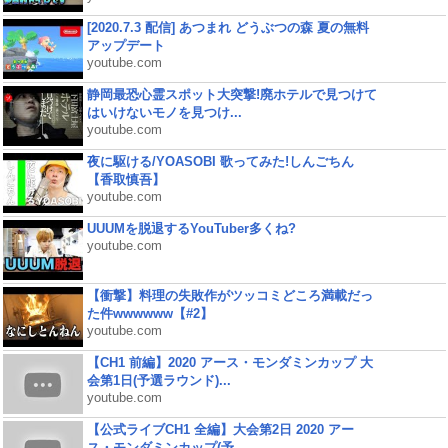
[2020.7.3 配信] あつまれ どうぶつの森 夏の無料
アップデート
youtube.com
静岡最恐心霊スポット大突撃!廃ホテルで見つけて
はいけないモノを見つけ...
youtube.com
夜に駆ける/YOASOBI 歌ってみた!しんごちん
【香取慎吾】
youtube.com
UUUMを脱退するYouTuber多くね?
youtube.com
【衝撃】料理の失敗作がツッコミどころ満載だっ
た件wwwwww【#2】
youtube.com
【CH1 前編】2020 アース・モンダミンカップ 大
会第1日(予選ラウンド)...
youtube.com
【公式ライブCH1 全編】大会第2日 2020 アー
ス・モンダミンカップ(予...