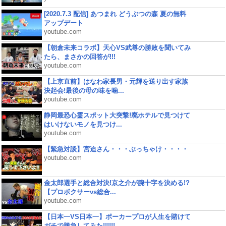
[2020.7.3 配信] あつまれ どうぶつの森 夏の無料
アップデート
youtube.com
【朝倉未来コラボ】天心VS武尊の勝敗を聞いてみ
たら、まさかの回答が!!!
youtube.com
【上京直前】はなわ家長男・元輝を送り出す家族
決起会!最後の母の味を噛...
youtube.com
静岡最恐心霊スポット大突撃!廃ホテルで見つけて
はいけないモノを見つけ...
youtube.com
【緊急対談】宮迫さん・・・ぶっちゃけ・・・・
youtube.com
金太郎選手と総合対決!京之介が腕十字を決める!?
【プロボクサーvs総合...
youtube.com
【日本一VS日本一】ポーカープロが人生を賭けて
ガチで勝負してみた!!!!!!...