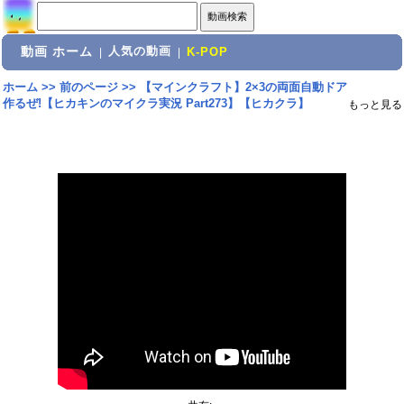
動画 ホーム
人気の動画
|
|
K-POP
ホーム
>>
前のページ
>>
【マインクラフト】2×3の両面自動ドア
作るぜ!【ヒカキンのマイクラ実況 Part273】【ヒカクラ】
もっと見る