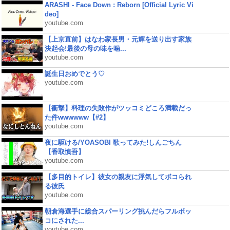
ARASHI - Face Down : Reborn [Official Lyric Vi
deo]
youtube.com
【上京直前】はなわ家長男・元輝を送り出す家族
決起会!最後の母の味を噛...
youtube.com
誕生日おめでとう♡
youtube.com
【衝撃】料理の失敗作がツッコミどころ満載だっ
た件wwwwww【#2】
youtube.com
夜に駆ける/YOASOBI 歌ってみた!しんごちん
【香取慎吾】
youtube.com
【多目的トイレ】彼女の親友に浮気してボコられ
る彼氏
youtube.com
朝倉海選手に総合スパーリング挑んだらフルボッ
コにされた...
youtube.com