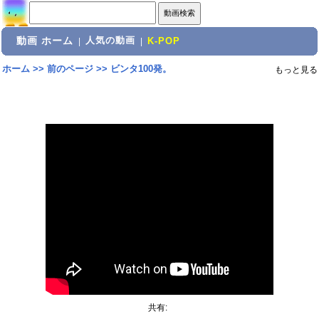
動画 ホーム
人気の動画
|
|
K-POP
ホーム
>>
前のページ
>>
ビンタ100発。
もっと見る
共有: