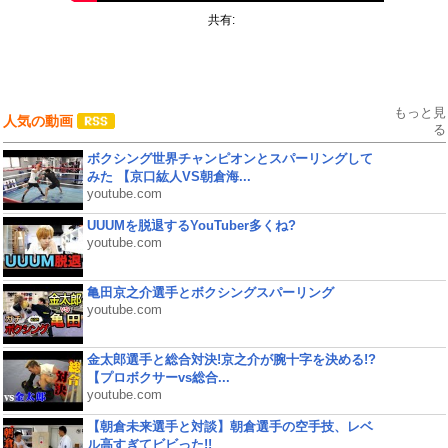
共有:
もっと見
人気の動画
る
ボクシング世界チャンピオンとスパーリングして
みた 【京口紘人VS朝倉海...
youtube.com
UUUMを脱退するYouTuber多くね?
youtube.com
亀田京之介選手とボクシングスパーリング
youtube.com
金太郎選手と総合対決!京之介が腕十字を決める!?
【プロボクサーvs総合...
youtube.com
【朝倉未来選手と対談】朝倉選手の空手技、レベ
ル高すぎてビビった!!