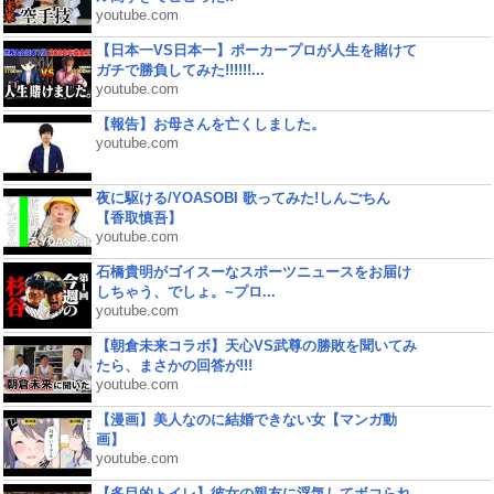
youtube.com
【日本一VS日本一】ポーカープロが人生を賭けて
ガチで勝負してみた!!!!!!...
youtube.com
【報告】お母さんを亡くしました。
youtube.com
夜に駆ける/YOASOBI 歌ってみた!しんごちん
【香取慎吾】
youtube.com
石橋貴明がゴイスーなスポーツニュースをお届け
しちゃう、でしょ。~プロ...
youtube.com
【朝倉未来コラボ】天心VS武尊の勝敗を聞いてみ
たら、まさかの回答が!!!
youtube.com
【漫画】美人なのに結婚できない女【マンガ動
画】
youtube.com
【多目的トイレ】彼女の親友に浮気してボコられ