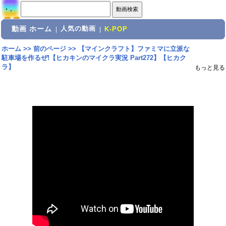
動画 ホーム
人気の動画
|
|
K-POP
ホーム
>>
前のページ
>>
【マインクラフト】ファミマに立派な
駐車場を作るぜ!【ヒカキンのマイクラ実況 Part272】【ヒカク
ラ】
もっと見る