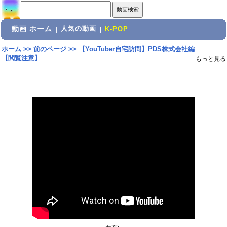
動画 ホーム
人気の動画
|
|
K-POP
ホーム
>>
前のページ
>>
【YouTuber自宅訪問】PDS株式会社編
【閲覧注意】
もっと見る