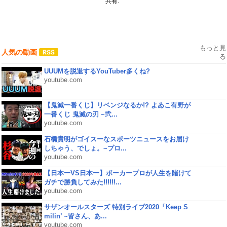
共有:
もっと見
人気の動画
る
UUUMを脱退するYouTuber多くね?
youtube.com
【鬼滅一番くじ】リベンジなるか!? よゐこ有野が
一番くじ 鬼滅の刃 ~弐...
youtube.com
石橋貴明がゴイスーなスポーツニュースをお届け
しちゃう、でしょ。~プロ...
youtube.com
【日本一VS日本一】ポーカープロが人生を賭けて
ガチで勝負してみた!!!!!!...
youtube.com
サザンオールスターズ 特別ライブ2020「Keep S
milin’ ~皆さん、あ...
youtube.com