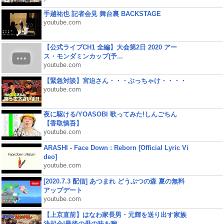
手越祐也 記者会見 舞台裏 BACKSTAGE
youtube.com
【公式ライブCH1 全編】大会第2日 2020 アー
ス・モンダミンカップ(予...
youtube.com
【緊急対談】宮迫さん・・・ぶっちゃけ・・・・
youtube.com
夜に駆ける/YOASOBI 歌ってみた!しんごちん
【香取慎吾】
youtube.com
ARASHI - Face Down : Reborn [Official Lyric Vi
deo]
youtube.com
[2020.7.3 配信] あつまれ どうぶつの森 夏の無料
アップデート
youtube.com
【上京直前】はなわ家長男・元輝を送り出す家族
決起会!最後の母の味を噛...