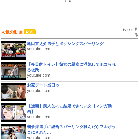
共有:
もっと見
人気の動画
る
亀田京之介選手とボクシングスパーリング
youtube.com
【多目的トイレ】彼女の親友に浮気してボコられ
る彼氏
youtube.com
お家デート当日ゥ
youtube.com
【漫画】美人なのに結婚できない女【マンガ動
画】
youtube.com
朝倉海選手に総合スパーリング挑んだらフルボッ
コにされた...
youtube.com