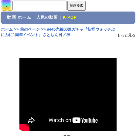
動画 ホーム
人気の動画
|
|
K-POP
ホーム
>>
前のページ
>>
#445光編30連ガチャ『妖怪ウォッチぷ
にぷに1周年イベント』さとちん日ノ神
もっと見る