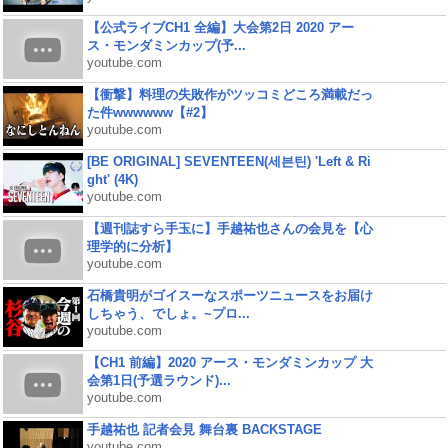
【公式ライブCH1 全編】大会第2日 2020 アー
ス・モンダミンカップ(予...
youtube.com
【衝撃】料理の失敗作がツッコミどころ満載だっ
た件wwwwww【#2】
youtube.com
[BE ORIGINAL] SEVENTEEN(세븐틴) 'Left & Ri
ght' (4K)
youtube.com
【週刊誌すら手玉に】手越祐也さんの会見を【心
理学的に分析】
youtube.com
石橋貴明がゴイスーなスポーツニュースをお届け
しちゃう、でしょ。~プロ...
youtube.com
【CH1 前編】2020 アース・モンダミンカップ 大
会第1日(予選ラウンド)...
youtube.com
手越祐也 記者会見 舞台裏 BACKSTAGE
youtube.com