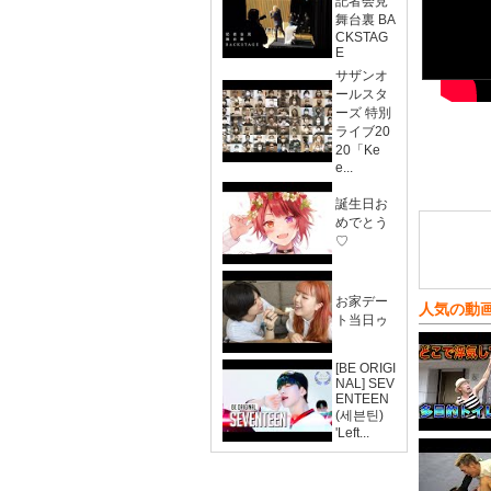
記者会見
舞台裏 BA
CKSTAG
E
サザンオ
ールスタ
ーズ 特別
ライブ20
20「Ke
e...
誕生日お
めでとう
♡
お家デー
人気の動
ト当日ゥ
[BE ORIGI
NAL] SEV
ENTEEN
(세븐틴)
'Left...