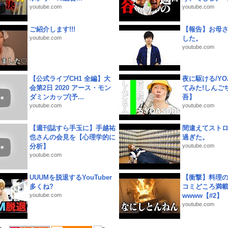
youtube.com
youtube.com
ご紹介します!!!
【報告】お母
youtube.com
した。
youtube.com
【公式ライブCH1 全編】大
夜に駆ける/YOA
会第2日 2020 アース・モン
てみた!しんご
ダミンカップ(予...
吾】
youtube.com
youtube.com
【週刊誌すら手玉に】手越祐
間違えてスト
也さんの会見を【心理学的に
過ぎた。
分析】
youtube.com
youtube.com
UUUMを脱退するYouTuber
【衝撃】料理
多くね?
コミどころ満載
youtube.com
wwww【#2】
youtube.com