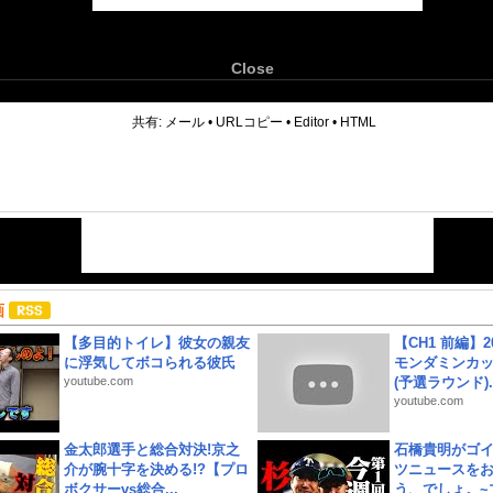
Close
6
共有:
メール
•
URLコピー
•
Editor
•
HTML
画
【多目的トイレ】彼女の親友
【CH1 前編】2
に浮気してボコられる彼氏
モンダミンカッ
youtube.com
(予選ラウンド)..
youtube.com
金太郎選手と総合対決!京之
石橋貴明がゴ
介が腕十字を決める!?【プロ
ツニュースを
ボクサーvs総合...
う、でしょ。~プ