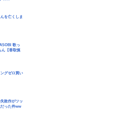
さんを亡くしま
SOBI 歌っ
ちん【香取慎
ロングゼロ買い
の失敗作がツッ
だった件ww