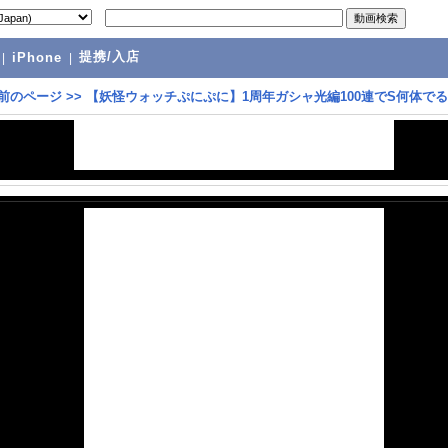
提携/入店
|
iPhone
|
前のページ
>>
【妖怪ウォッチぷにぷに】1周年ガシャ光編100連でS何体でる