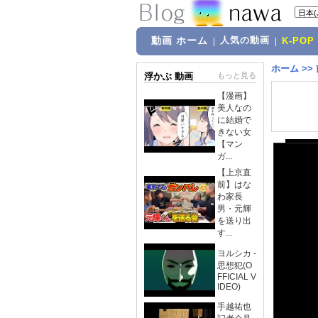
動画 ホーム
人気の動画
|
|
K-POP
ホーム
>>
浮かぶ 動画
もっと見る
【漫画】
美人なの
に結婚で
きない女
【マン
ガ...
【上京直
前】はな
わ家長
男・元輝
を送り出
す...
ヨルシカ -
思想犯(O
FFICIAL V
IDEO)
手越祐也