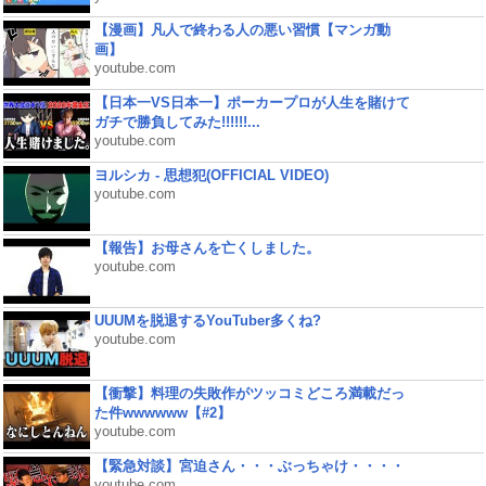
【漫画】凡人で終わる人の悪い習慣【マンガ動
画】
youtube.com
【日本一VS日本一】ポーカープロが人生を賭けて
ガチで勝負してみた!!!!!!...
youtube.com
ヨルシカ - 思想犯(OFFICIAL VIDEO)
youtube.com
【報告】お母さんを亡くしました。
youtube.com
UUUMを脱退するYouTuber多くね?
youtube.com
【衝撃】料理の失敗作がツッコミどころ満載だっ
た件wwwwww【#2】
youtube.com
【緊急対談】宮迫さん・・・ぶっちゃけ・・・・
youtube.com