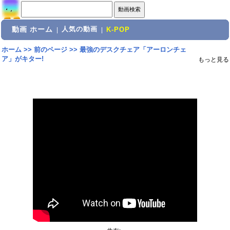
動画 ホーム
人気の動画
|
|
K-POP
ホーム
>>
前のページ
>>
最強のデスクチェア「アーロンチェ
ア」がキター!
もっと見る