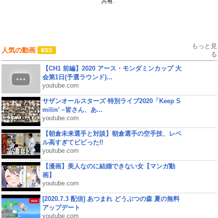
共有:
もっと見
人気の動画
る
【CH1 前編】2020 アース・モンダミンカップ 大
会第1日(予選ラウンド)...
youtube.com
サザンオールスターズ 特別ライブ2020「Keep S
milin’ ~皆さん、あ...
youtube.com
【朝倉未来選手と対談】朝倉選手の空手技、レベ
ル高すぎてビビった!!
youtube.com
【漫画】美人なのに結婚できない女【マンガ動
画】
youtube.com
[2020.7.3 配信] あつまれ どうぶつの森 夏の無料
アップデート
youtube.com