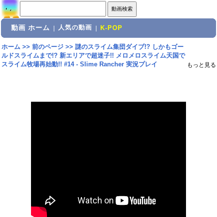
動画 ホーム
人気の動画
|
|
K-POP
ホーム
>>
前のページ
>>
謎のスライム集団ダイブ!? しかもゴー
ルドスライムまで!? 新エリアで超迷子!! メロメロスライム天国で
スライム牧場再始動!! #14 - Slime Rancher 実況プレイ
もっと見る