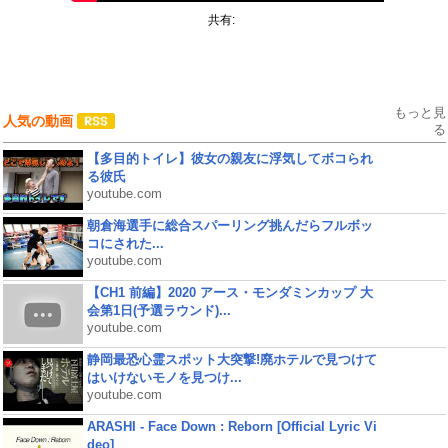
共有:
もっと見
人気の動画
る
【多目的トイレ】彼女の親友に浮気してボコられ
る彼氏
youtube.com
朝倉海選手に総合スパーリング挑んだらフルボッ
コにされた...
youtube.com
【CH1 前編】2020 アース・モンダミンカップ 大
会第1日(予選ラウンド)...
youtube.com
静岡最恐心霊スポット大突撃!廃ホテルで見つけて
はいけないモノを見つけ...
youtube.com
ARASHI - Face Down : Reborn [Official Lyric Vi
deo]