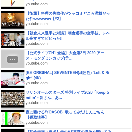
youtube.com
【衝撃】料理の失敗作がツッコミどころ満載だっ
た件wwwwww【#2】
youtube.com
【朝倉未来選手と対談】朝倉選手の空手技、レベ
ル高すぎてビビった!!
youtube.com
【公式ライブCH1 全編】大会第2日 2020 アー
ス・モンダミンカップ(予...
youtube.com
[BE ORIGINAL] SEVENTEEN(세븐틴) 'Left & Ri
ght' (4K)
youtube.com
サザンオールスターズ 特別ライブ2020「Keep S
milin’ ~皆さん、あ...
youtube.com
夜に駆ける/YOASOBI 歌ってみた!しんごちん
【香取慎吾】
youtube.com
【朝倉未来コラボ】天心VS武尊の勝敗を聞いてみ