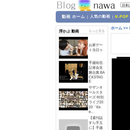
動画 ホーム
人気の動画
|
|
K-POP
ホーム
>>
浮かぶ 動画
もっと見る
お家デー
ト当日ゥ
手越祐也
記者会見
舞台裏 BA
CKSTAG
E
サザンオ
ールスタ
ーズ 特別
ライブ20
20「Ke
e...
【週刊誌
すら手玉
に】手越