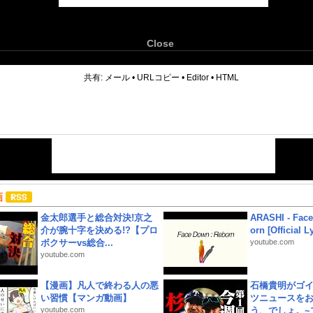
Close
6
共有:
メール
•
URLコピー
•
Editor
•
HTML
画
金太郎選手と総合対決!京之
ARASHI - Face
介が腕十字を決める!?【プロ
orn [Official L
ボクサーvs総合...
youtube.com
youtube.com
【漫画】凡人で終わる人の悪
石橋貴明がゴ
い習慣【マンガ動画】
ツニュースを
youtube.com
う、でしょ。~プ