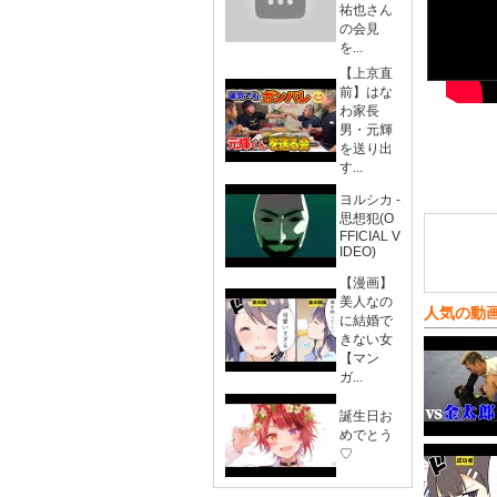
祐也さん
の会見
を...
【上京直
前】はな
わ家長
男・元輝
を送り出
す...
ヨルシカ -
思想犯(O
FFICIAL V
IDEO)
【漫画】
美人なの
人気の動
に結婚で
きない女
【マン
ガ...
誕生日お
めでとう
♡