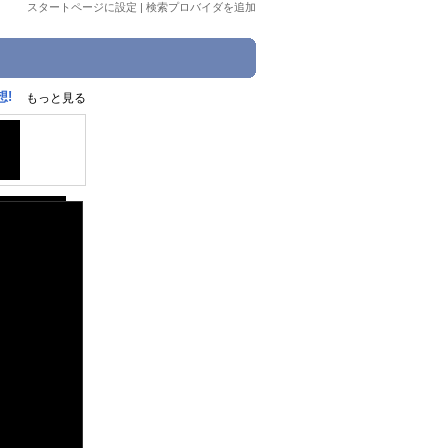
スタートページに設定
|
検索プロバイダを追加
想!
もっと見る