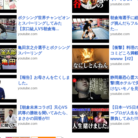
youtube.com
ボクシング世界チャンピオン
朝倉海選手に
とスパーリングしてみた
グ挑んだらフ
【京口紘人VS朝倉海...
た...
youtube.com
youtube.com
亀田京之介選手とボクシング
【衝撃】料理
スパーリング
コミどころ満載
youtube.com
wwww【#2】
youtube.com
【報告】お母さんを亡くしま
静岡最恐心霊
した。
撃!廃ホテルで
youtube.com
けないモノを見つ
youtube.com
【朝倉未来コラボ】天心VS
【日本一VS日
武尊の勝敗を聞いてみたら、
ープロが人生
まさかの回答が!!!
勝負してみた!!!!!
youtube.com
youtube.com