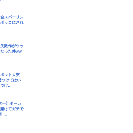
総合スパーリン
ルボッコにされ
の失敗作がツッ
だった件ww
スポット大突
見つけてはい
け...
本一】ポーカ
を賭けてガチで
!...