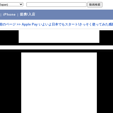
提携/入店
|
iPhone
|
前のページ
>>
Apple Pay いよいよ日本でもスタート!さっそく使ってみた感