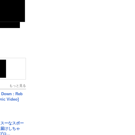
もっと見る
 Down : Reb
yric Video]
イスーなスポー
お届けしちゃ
ロ...