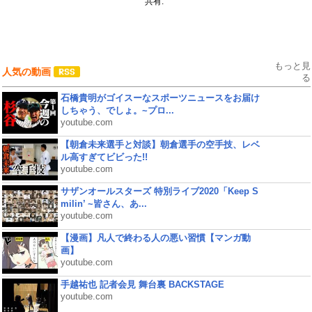
共有:
もっと見
人気の動画
る
石橋貴明がゴイスーなスポーツニュースをお届け
しちゃう、でしょ。~プロ...
youtube.com
【朝倉未来選手と対談】朝倉選手の空手技、レベ
ル高すぎてビビった!!
youtube.com
サザンオールスターズ 特別ライブ2020「Keep S
milin’ ~皆さん、あ...
youtube.com
【漫画】凡人で終わる人の悪い習慣【マンガ動
画】
youtube.com
手越祐也 記者会見 舞台裏 BACKSTAGE
youtube.com