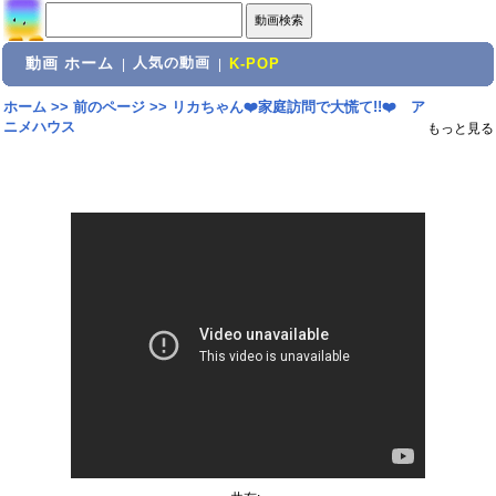
動画 ホーム
人気の動画
|
|
K-POP
ホーム
>>
前のページ
>>
リカちゃん❤️家庭訪問で大慌て!!❤️ ア
ニメハウス
もっと見る