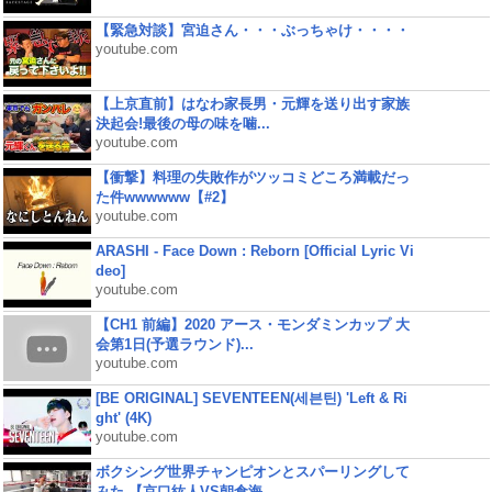
【緊急対談】宮迫さん・・・ぶっちゃけ・・・・
youtube.com
【上京直前】はなわ家長男・元輝を送り出す家族
決起会!最後の母の味を噛...
youtube.com
【衝撃】料理の失敗作がツッコミどころ満載だっ
た件wwwwww【#2】
youtube.com
ARASHI - Face Down : Reborn [Official Lyric Vi
deo]
youtube.com
【CH1 前編】2020 アース・モンダミンカップ 大
会第1日(予選ラウンド)...
youtube.com
[BE ORIGINAL] SEVENTEEN(세븐틴) 'Left & Ri
ght' (4K)
youtube.com
ボクシング世界チャンピオンとスパーリングして
みた 【京口紘人VS朝倉海...