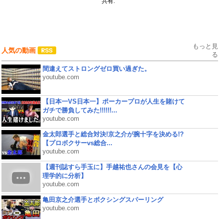
共有:
もっと見
人気の動画
る
間違えてストロングゼロ買い過ぎた。
youtube.com
【日本一VS日本一】ポーカープロが人生を賭けて
ガチで勝負してみた!!!!!!...
youtube.com
金太郎選手と総合対決!京之介が腕十字を決める!?
【プロボクサーvs総合...
youtube.com
【週刊誌すら手玉に】手越祐也さんの会見を【心
理学的に分析】
youtube.com
亀田京之介選手とボクシングスパーリング
youtube.com