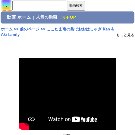
動画 ホーム
人気の動画
|
|
K-POP
ホーム
>>
前のページ
>>
ここたま南の島でおおはしゃぎ Kan &
Aki family
もっと見る