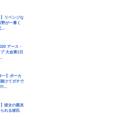
じ】リベンジな
こ有野が一番く
..
020 アース・
プ 大会第1日
.
本一】ポーカ
を賭けてガチで
!...
レ】彼女の親友
コられる彼氏