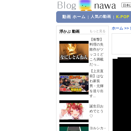
動画 ホーム
人気の動画
|
|
K-POP
ホーム
>>
浮かぶ 動画
もっと見る
【衝撃】
料理の失
敗作がツ
ッコミど
ころ満載
だっ...
【上京直
前】はな
わ家長
男・元輝
を送り出
す...
誕生日お
めでとう
♡
ヨルシカ -