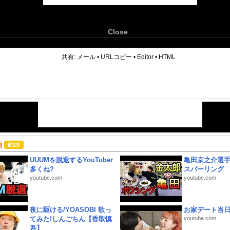
Close
6
共有:
メール
•
URLコピー
•
Editor
•
HTML
画
UUUMを脱退するYouTuber
亀田京之介選
多くね?
スパーリング
youtube.com
youtube.com
夜に駆ける/YOASOBI 歌っ
お家デート当
てみた!しんごちん【香取慎
youtube.com
吾】