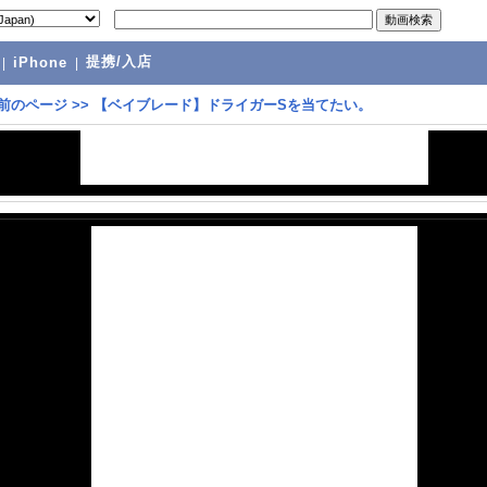
提携/入店
|
iPhone
|
前のページ
>>
【ベイブレード】ドライガーSを当てたい。