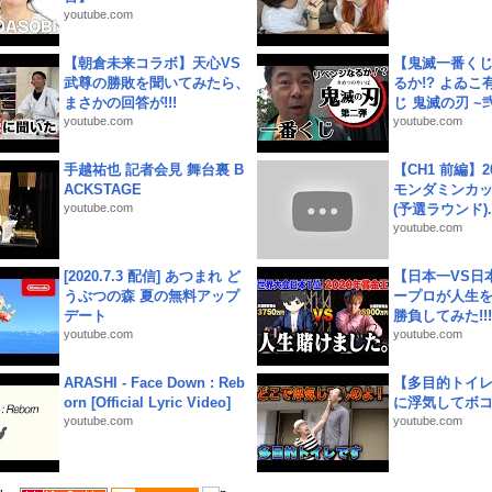
youtube.com
【朝倉未来コラボ】天心VS
【鬼滅一番く
武尊の勝敗を聞いてみたら、
るか!? よゐ
まさかの回答が!!!
じ 鬼滅の刃 ~弐.
youtube.com
youtube.com
手越祐也 記者会見 舞台裏 B
【CH1 前編】2
ACKSTAGE
モンダミンカッ
youtube.com
(予選ラウンド)..
youtube.com
[2020.7.3 配信] あつまれ ど
【日本一VS日
うぶつの森 夏の無料アップ
ープロが人生
デート
勝負してみた!!!!!
youtube.com
youtube.com
ARASHI - Face Down : Reb
【多目的トイ
orn [Official Lyric Video]
に浮気してボ
youtube.com
youtube.com