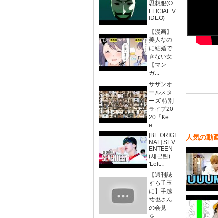
思想犯(O
FFICIAL V
IDEO)
【漫画】
美人なの
に結婚で
きない女
【マン
ガ...
サザンオ
ールスタ
ーズ 特別
ライブ20
20「Ke
e...
[BE ORIGI
人気の動
NAL] SEV
ENTEEN
(세븐틴)
'Left...
【週刊誌
すら手玉
に】手越
祐也さん
の会見
を...