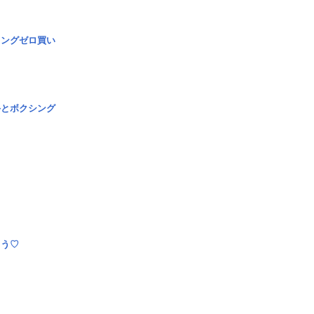
ロングゼロ買い
手とボクシング
とう♡