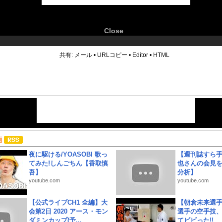
Close
6
共有:
メール
•
URLコピー
•
Editor
•
HTML
画
夜に駆ける/YOASOBI 歌っ
【週刊誌すら
てみた!しんごちん【香取慎
也さんの会見
吾】
分析】
youtube.com
youtube.com
【公式ライブCH1 全編】大
【朝倉未来選
会第2日 2020 アース・モン
選手の空手技
ダミンカップ(予...
てビビった!!