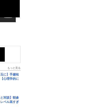
もっと見る
手玉に】手越祐
を【心理学的に
手と対談】朝倉
、レベル高すぎ