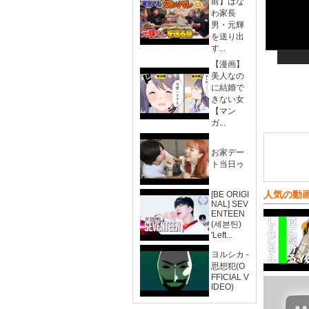
前】はな
わ家長
男・元輝
を送り出
す...
【漫画】
美人なの
に結婚で
きない女
【マン
ガ...
お家デー
ト当日ゥ
人気の動
[BE ORIGI
NAL] SEV
ENTEEN
(세븐틴)
'Left...
ヨルシカ -
思想犯(O
FFICIAL V
IDEO)