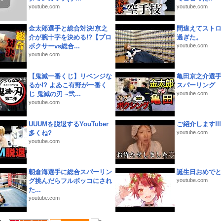
youtube.com
youtube.com
金太郎選手と総合対決!京之
間違えてスト
介が腕十字を決める!?【プロ
過ぎた。
ボクサーvs総合...
youtube.com
youtube.com
【鬼滅一番くじ】リベンジな
亀田京之介選
るか!? よゐこ有野が一番く
スパーリング
じ 鬼滅の刃 ~弐...
youtube.com
youtube.com
UUUMを脱退するYouTuber
ご紹介します!!!
多くね?
youtube.com
youtube.com
朝倉海選手に総合スパーリン
誕生日おめで
グ挑んだらフルボッコにされ
youtube.com
た...
youtube.com