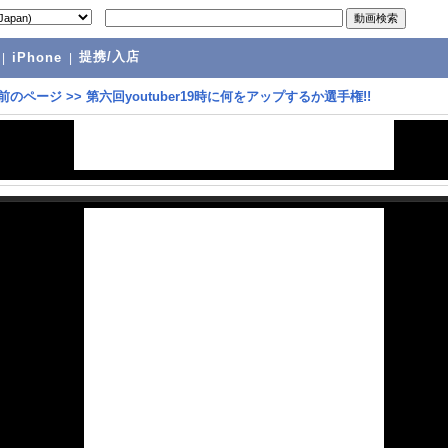
提携/入店
|
iPhone
|
前のページ
>>
第六回youtuber19時に何をアップするか選手権!!