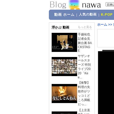
動画 ホーム
人気の動画
|
|
K-POP
ホーム
>>
浮かぶ 動画
もっと見る
手越祐也
記者会見
舞台裏 BA
CKSTAG
E
サザンオ
ールスタ
ーズ 特別
ライブ20
20「Ke
e...
【衝撃】
料理の失
敗作がツ
ッコミど
ころ満載
だっ...
【上京直