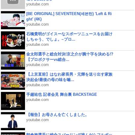
youtube.com
[BE ORIGINAL] SEVENTEEN(세븐틴) 'Left & Ri
ght' (4K)
youtube.com
石橋貴明がゴイスーなスポーツニュースをお届け
しちゃう、でしょ。~プロ...
youtube.com
金太郎選手と総合対決!京之介が腕十字を決める!?
【プロボクサーvs総合...
youtube.com
【上京直前】はなわ家長男・元輝を送り出す家族
決起会!最後の母の味を噛...
youtube.com
手越祐也 記者会見 舞台裏 BACKSTAGE
youtube.com
【報告】お母さんを亡くしました。
youtube.com
朝倉海選手に総合スパーリング挑んだらフルボッ