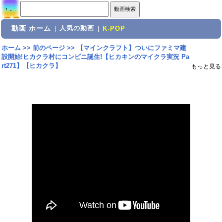
動画 ホーム
人気の動画
|
|
K-POP
ホーム
>>
前のページ
>>
【マインクラフト】ついにファミマ建
設開始!ヒカクラ村にコンビニ誕生!【ヒカキンのマイクラ実況 Pa
rt271】【ヒカクラ】
もっと見る