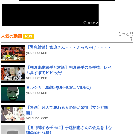
共有:
Close
2
もっと見
人気の動画
る
【緊急対談】宮迫さん・・・ぶっちゃけ・・・・
youtube.com
【朝倉未来選手と対談】朝倉選手の空手技、レベ
ル高すぎてビビった!!
youtube.com
ヨルシカ - 思想犯(OFFICIAL VIDEO)
youtube.com
【漫画】凡人で終わる人の悪い習慣【マンガ動
画】
youtube.com
【週刊誌すら手玉に】手越祐也さんの会見を【心
理学的に分析】