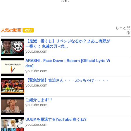
共有:
もっと見
人気の動画
る
【鬼滅一番くじ】リベンジなるか!? よゐこ有野が
一番くじ 鬼滅の刃 ~弐...
youtube.com
ARASHI - Face Down : Reborn [Official Lyric Vi
deo]
youtube.com
【緊急対談】宮迫さん・・・ぶっちゃけ・・・・
youtube.com
ご紹介します!!!
youtube.com
UUUMを脱退するYouTuber多くね?
youtube.com