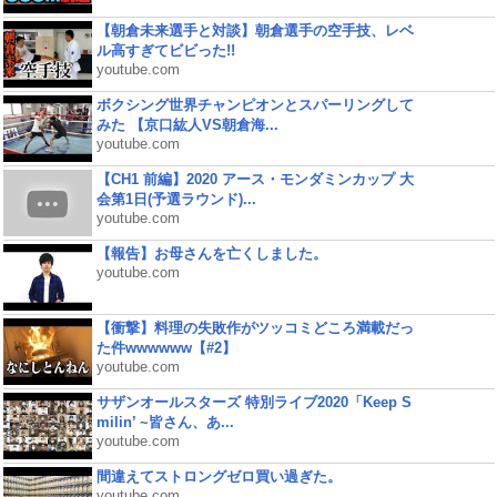
【朝倉未来選手と対談】朝倉選手の空手技、レベ
ル高すぎてビビった!!
youtube.com
ボクシング世界チャンピオンとスパーリングして
みた 【京口紘人VS朝倉海...
youtube.com
【CH1 前編】2020 アース・モンダミンカップ 大
会第1日(予選ラウンド)...
youtube.com
【報告】お母さんを亡くしました。
youtube.com
【衝撃】料理の失敗作がツッコミどころ満載だっ
た件wwwwww【#2】
youtube.com
サザンオールスターズ 特別ライブ2020「Keep S
milin’ ~皆さん、あ...
youtube.com
間違えてストロングゼロ買い過ぎた。
youtube.com