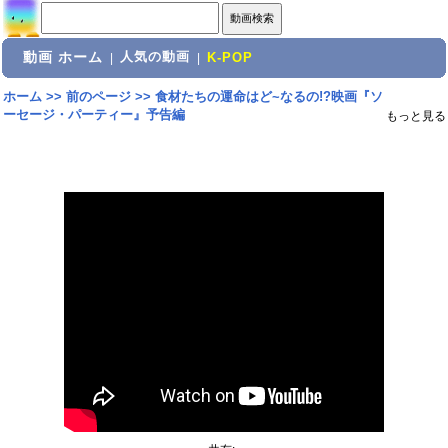
動画 ホーム
人気の動画
|
|
K-POP
ホーム
>>
前のページ
>>
食材たちの運命はど~なるの!?映画『ソ
ーセージ・パーティー』予告編
もっと見る