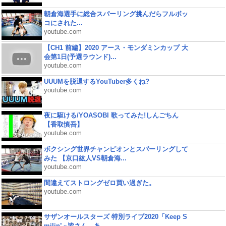
朝倉海選手に総合スパーリング挑んだらフルボッ
コにされた...
youtube.com
【CH1 前編】2020 アース・モンダミンカップ 大
会第1日(予選ラウンド)...
youtube.com
UUUMを脱退するYouTuber多くね?
youtube.com
夜に駆ける/YOASOBI 歌ってみた!しんごちん
【香取慎吾】
youtube.com
ボクシング世界チャンピオンとスパーリングして
みた 【京口紘人VS朝倉海...
youtube.com
間違えてストロングゼロ買い過ぎた。
youtube.com
サザンオールスターズ 特別ライブ2020「Keep S
milin’ ~皆さん、あ...