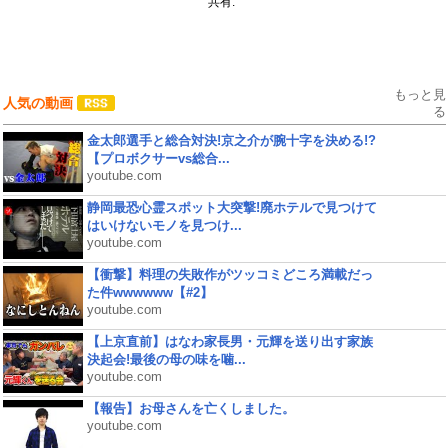
共有:
もっと見
人気の動画
る
金太郎選手と総合対決!京之介が腕十字を決める!?
【プロボクサーvs総合...
youtube.com
静岡最恐心霊スポット大突撃!廃ホテルで見つけて
はいけないモノを見つけ...
youtube.com
【衝撃】料理の失敗作がツッコミどころ満載だっ
た件wwwwww【#2】
youtube.com
【上京直前】はなわ家長男・元輝を送り出す家族
決起会!最後の母の味を噛...
youtube.com
【報告】お母さんを亡くしました。
youtube.com