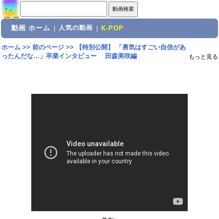
動画 ホーム
人気の動画
|
|
K-POP
ホーム
>>
前のページ
>>
【特別公開】 「勇気はすごい自信があ
ったんだな…」卒業インタビュー 田森美咲編
もっと見る