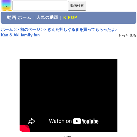
動画 ホーム
人気の動画
|
|
K-POP
ホーム
>>
前のページ
>>
ぎんた押しぐるまを買ってもらったよ♪
Kan & Aki family fun
もっと見る