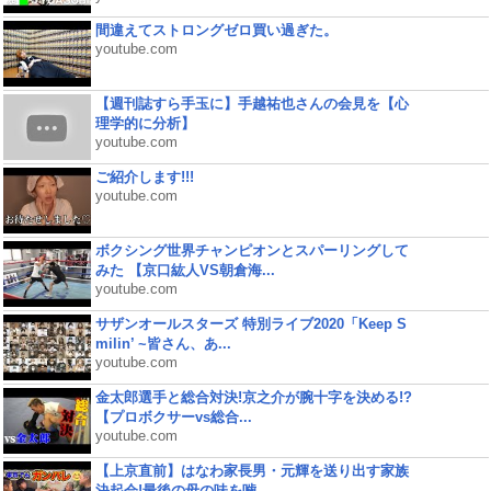
間違えてストロングゼロ買い過ぎた。
youtube.com
【週刊誌すら手玉に】手越祐也さんの会見を【心
理学的に分析】
youtube.com
ご紹介します!!!
youtube.com
ボクシング世界チャンピオンとスパーリングして
みた 【京口紘人VS朝倉海...
youtube.com
サザンオールスターズ 特別ライブ2020「Keep S
milin’ ~皆さん、あ...
youtube.com
金太郎選手と総合対決!京之介が腕十字を決める!?
【プロボクサーvs総合...
youtube.com
【上京直前】はなわ家長男・元輝を送り出す家族
決起会!最後の母の味を噛...