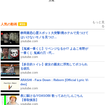
共有:
もっと見
人気の動画
る
静岡最恐心霊スポット大突撃!廃ホテルで見つけて
はいけないモノを見つけ...
youtube.com
【鬼滅一番くじ】リベンジなるか!? よゐこ有野が
一番くじ 鬼滅の刃 ~弐...
youtube.com
【多目的トイレ】彼女の親友に浮気してボコられ
る彼氏
youtube.com
ARASHI - Face Down : Reborn [Official Lyric Vi
deo]
youtube.com
夜に駆ける/YOASOBI 歌ってみた!しんごちん
【香取慎吾】
youtube.com