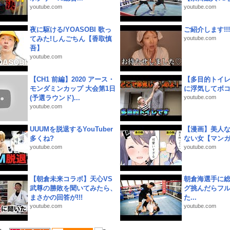
youtube.com
youtube.com
夜に駆ける/YOASOBI 歌っ
ご紹介します!!!
てみた!しんごちん【香取慎
youtube.com
吾】
youtube.com
【CH1 前編】2020 アース・
【多目的トイ
モンダミンカップ 大会第1日
に浮気してボ
(予選ラウンド)...
youtube.com
youtube.com
UUUMを脱退するYouTuber
【漫画】美人
多くね?
ない女【マン
youtube.com
youtube.com
【朝倉未来コラボ】天心VS
朝倉海選手に
武尊の勝敗を聞いてみたら、
グ挑んだらフ
まさかの回答が!!!
た...
youtube.com
youtube.com