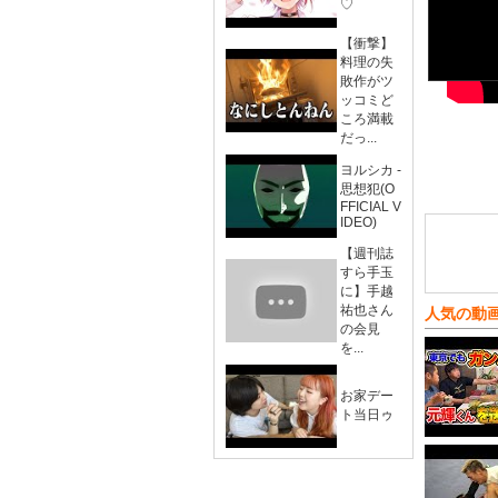
♡
【衝撃】
料理の失
敗作がツ
ッコミど
ころ満載
だっ...
ヨルシカ -
思想犯(O
FFICIAL V
IDEO)
【週刊誌
すら手玉
に】手越
祐也さん
人気の動
の会見
を...
お家デー
ト当日ゥ