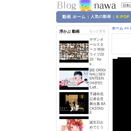
動画 ホーム
人気の動画
|
|
K-POP
ホーム
>>
浮かぶ 動画
もっと見る
サザンオ
ールスタ
ーズ 特別
ライブ20
20「Ke
e...
[BE ORIGI
NAL] SEV
ENTEEN
(세븐틴)
'Left...
手越祐也
記者会見
舞台裏 BA
CKSTAG
E
誕生日お
めでとう