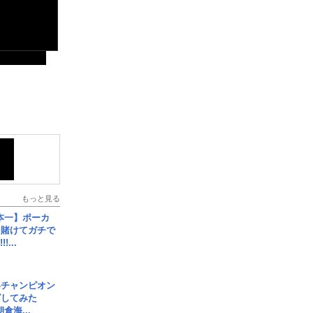
もっと見る
本一】ポーカ
を賭けてガチで
!...
界チャンピオン
グしてみた
倉海...