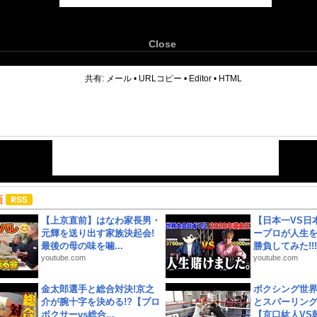
Close
6
共有:
メール
•
URLコピー
•
Editor
•
HTML
画
【上京直前】はなわ家長男・
【日本一VS日
元輝を送り出す家族決起会!
ープロが人生
最後の母の味を噛...
勝負してみた!!!!!
youtube.com
youtube.com
金太郎選手と総合対決!京之
ボクシング世
介が腕十字を決める!?【プロ
とスパーリン
ボクサーvs総合...
【京口紘人VS朝