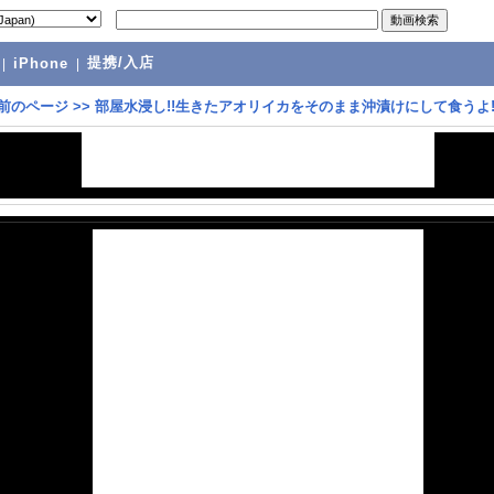
提携/入店
|
iPhone
|
前のページ
>>
部屋水浸し!!生きたアオリイカをそのまま沖漬けにして食うよ!