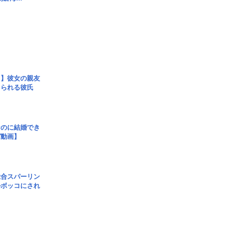
レ】彼女の親友
コられる彼氏
なのに結婚でき
ガ動画】
総合スパーリン
ルボッコにされ