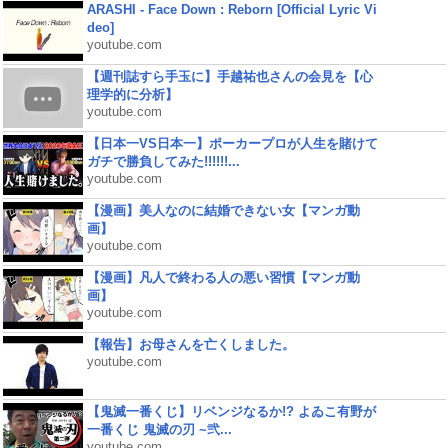
ARASHI - Face Down : Reborn [Official Lyric Vi
deo]
youtube.com
【週刊誌すら手玉に】手越祐也さんの会見を【心
理学的に分析】
youtube.com
【日本一VS日本一】ポーカープロが人生を賭けて
ガチで勝負してみた!!!!!!...
youtube.com
【漫画】美人なのに結婚できない女【マンガ動
画】
youtube.com
【漫画】凡人で終わる人の悪い習慣【マンガ動
画】
youtube.com
【報告】お母さんを亡くしました。
youtube.com
【鬼滅一番くじ】リベンジなるか!? よゐこ有野が
一番くじ 鬼滅の刃 ~弐...
youtube.com