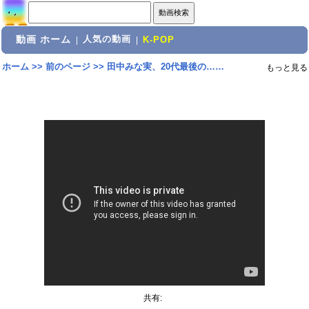
動画 ホーム
人気の動画
|
|
K-POP
ホーム
>>
前のページ
>>
田中みな実、20代最後の……
もっと見る
共有: