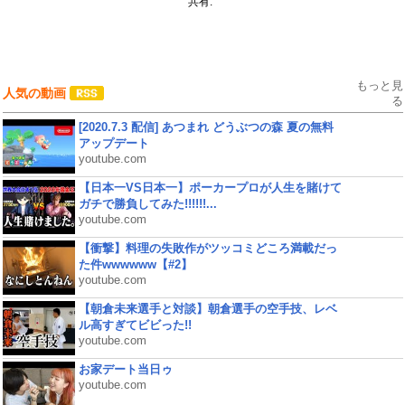
共有:
もっと見
人気の動画
る
[2020.7.3 配信] あつまれ どうぶつの森 夏の無料
アップデート
youtube.com
【日本一VS日本一】ポーカープロが人生を賭けて
ガチで勝負してみた!!!!!!...
youtube.com
【衝撃】料理の失敗作がツッコミどころ満載だっ
た件wwwwww【#2】
youtube.com
【朝倉未来選手と対談】朝倉選手の空手技、レベ
ル高すぎてビビった!!
youtube.com
お家デート当日ゥ
youtube.com