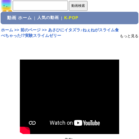
動画 ホーム
人気の動画
|
|
K-POP
ホーム
>>
前のページ
>>
あさひにイタズラ♪ねぇねがスライム食
べちゃった!?実験スライムゼリー
もっと見る