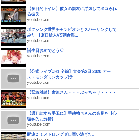
【多目的トイレ】彼女の親友に浮気してボコられ
る彼氏
youtube.com
ボクシング世界チャンピオンとスパーリングして
みた 【京口紘人VS朝倉海...
youtube.com
誕生日おめでとう♡
youtube.com
【公式ライブCH1 全編】大会第2日 2020 アー
ス・モンダミンカップ(予...
youtube.com
【緊急対談】宮迫さん・・・ぶっちゃけ・・・・
youtube.com
【週刊誌すら手玉に】手越祐也さんの会見を【心
理学的に分析】
youtube.com
間違えてストロングゼロ買い過ぎた。
youtube.com