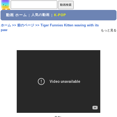
動画 ホーム
人気の動画
|
|
K-POP
ホーム
>>
前のページ
>>
Tiger Funnies Kitten waving with its
paw
もっと見る