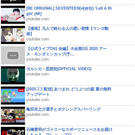
[BE ORIGINAL] SEVENTEEN(세븐틴) 'Left & Ri
ght' (4K)
youtube.com
【漫画】凡人で終わる人の悪い習慣【マンガ動
画】
youtube.com
【公式ライブCH1 全編】大会第2日 2020 アー
ス・モンダミンカップ(予...
youtube.com
ヨルシカ - 思想犯(OFFICIAL VIDEO)
youtube.com
[2020.7.3 配信] あつまれ どうぶつの森 夏の無料
アップデート
youtube.com
亀田京之介選手とボクシングスパーリング
youtube.com
石橋貴明がゴイスーなスポーツニュースをお届け
しちゃう、でしょ。~プロ...