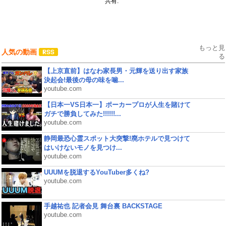
共有:
もっと見
人気の動画
る
【上京直前】はなわ家長男・元輝を送り出す家族
決起会!最後の母の味を噛...
youtube.com
【日本一VS日本一】ポーカープロが人生を賭けて
ガチで勝負してみた!!!!!!...
youtube.com
静岡最恐心霊スポット大突撃!廃ホテルで見つけて
はいけないモノを見つけ...
youtube.com
UUUMを脱退するYouTuber多くね?
youtube.com
手越祐也 記者会見 舞台裏 BACKSTAGE
youtube.com