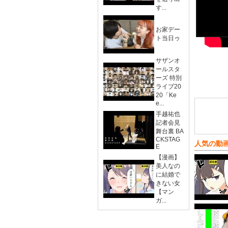
す...
お家デー
ト当日ゥ
サザンオ
ールスタ
ーズ 特別
ライブ20
20「Ke
e...
手越祐也
記者会見
舞台裏 BA
CKSTAG
人気の動
E
【漫画】
美人なの
に結婚で
きない女
【マン
ガ...