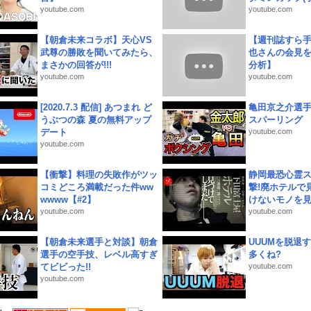
youtube.com
youtube.com
【朝倉未来コラボ】天心VS
【週刊誌すら
武尊の勝敗を聞いてみたら、
也さんの会見
まさかの回答が!!!
分析】
youtube.com
youtube.com
[2020.7.3 配信] あつまれ ど
亀田京之介選
うぶつの森 夏の無料アップ
スパーリング
デート
youtube.com
youtube.com
【衝撃】料理の失敗作がツッ
静岡最恐心霊
コミどころ満載だった件ww
撃!廃ホテルで
wwww【#2】
けないモノを見つ
youtube.com
youtube.com
【朝倉未来選手と対談】朝倉
UUUMを脱退する
選手の空手技、レベル高すぎ
多くね?
てビビった!!
youtube.com
youtube.com