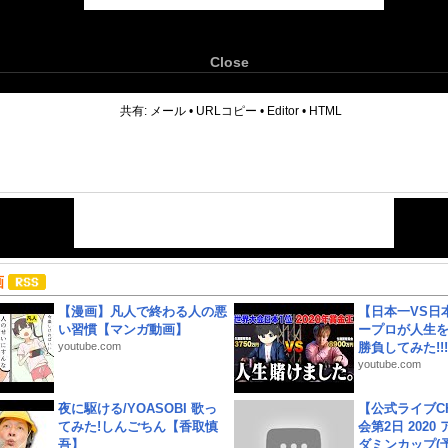
Close
6
共有:
メール
•
URLコピー
•
Editor
•
HTML
画
【漫画】凡人で終わる人の悪
【日本一VS日
い習慣【マンガ動画】
ープロが人生
youtube.com
勝負してみた!!!!!
youtube.com
夜に駆ける/YOASOBI 歌っ
【公式ライブC
てみた!しんごちん【香取慎
会第2日 2020
吾】
ダミンカップ(予.