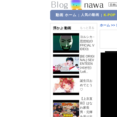
動画 ホーム
人気の動画
|
|
K-POP
ホーム
>>
浮かぶ 動画
もっと見る
ヨルシカ -
思想犯(O
FFICIAL V
IDEO)
[BE ORIGI
NAL] SEV
ENTEEN
(세븐틴)
'Left...
誕生日お
めでとう
♡
【上京直
前】はな
わ家長
男・元輝
を送り出