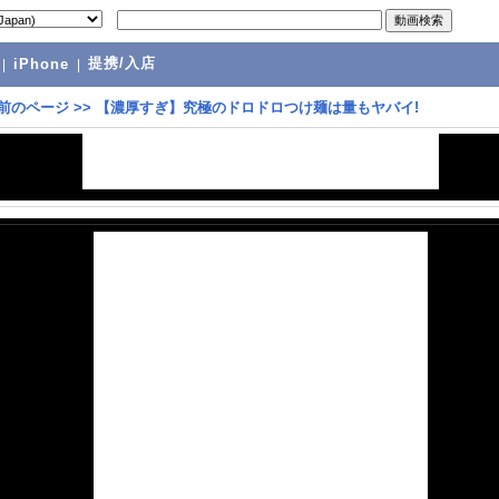
提携/入店
|
iPhone
|
前のページ
>>
【濃厚すぎ】究極のドロドロつけ麺は量もヤバイ!