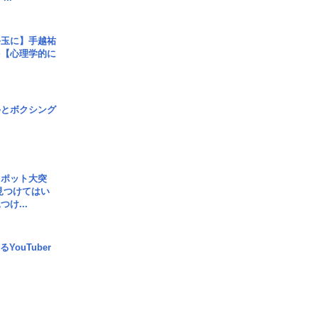
手玉に】手越祐
を【心理学的に
手とボクシング
スポット大突
見つけてはい
け...
YouTuber