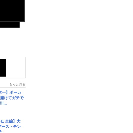
もっと見る
本一】ポーカ
を賭けてガチで
!...
H1 全編】大
 アース・モン
..