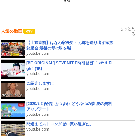
共有:
もっと見
人気の動画
る
【上京直前】はなわ家長男・元輝を送り出す家族
決起会!最後の母の味を噛...
youtube.com
[BE ORIGINAL] SEVENTEEN(세븐틴) 'Left & Ri
ght' (4K)
youtube.com
ご紹介します!!!
youtube.com
[2020.7.3 配信] あつまれ どうぶつの森 夏の無料
アップデート
youtube.com
間違えてストロングゼロ買い過ぎた。
youtube.com