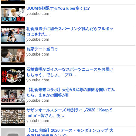
UUUMを脱退するYouTuber多くね?
youtube.com
朝倉海選手に総合スパーリング挑んだらフルボッ
コにされた...
youtube.com
お家デート当日ゥ
youtube.com
石橋貴明がゴイスーなスポーツニュースをお届け
しちゃう、でしょ。~プロ...
youtube.com
【朝倉未来コラボ】天心VS武尊の勝敗を聞いてみ
たら、まさかの回答が!!!
youtube.com
サザンオールスターズ 特別ライブ2020「Keep S
milin’ ~皆さん、あ...
youtube.com
【CH1 前編】2020 アース・モンダミンカップ 大
会第1日(予選ラウンド)...