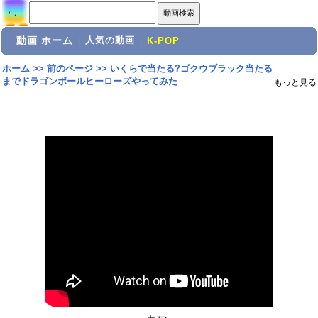
動画 ホーム
人気の動画
|
|
K-POP
ホーム
>>
前のページ
>>
いくらで当たる?ゴクウブラック当たる
までドラゴンボールヒーローズやってみた
もっと見る