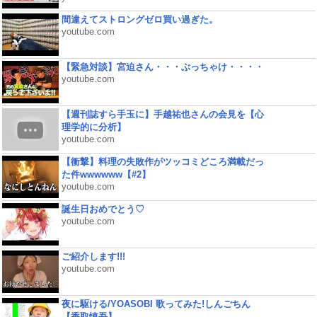
間違えてストロングゼロ買い過ぎた。
youtube.com
【緊急対談】宮迫さん・・・ぶっちゃけ・・・・
youtube.com
【週刊誌すら手玉に】手越祐也さんの会見を【心
理学的に分析】
youtube.com
【衝撃】料理の失敗作がツッコミどころ満載だっ
た件wwwwww【#2】
youtube.com
誕生日おめでとう♡
youtube.com
ご紹介します!!!
youtube.com
夜に駆ける/YOASOBI 歌ってみた!しんごちん
【香取慎吾】