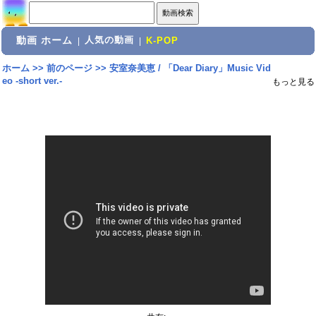
動画 ホーム
人気の動画
|
|
K-POP
ホーム
>>
前のページ
>>
安室奈美恵 / 「Dear Diary」Music Vid
eo -short ver.-
もっと見る