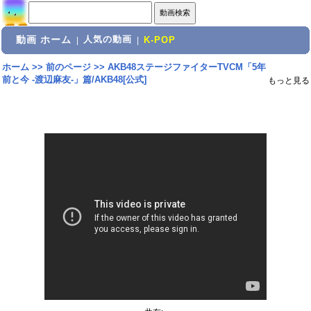
動画 ホーム
人気の動画
|
|
K-POP
ホーム
>>
前のページ
>>
AKB48ステージファイターTVCM「5年
前と今 -渡辺麻友-」篇/AKB48[公式]
もっと見る