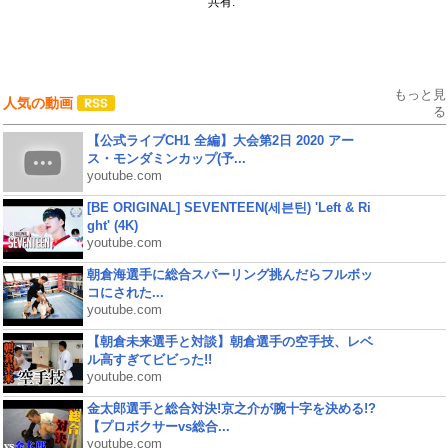
共有:
もっと見
人気の動画
る
【公式ライブCH1 全編】大会第2日 2020 アー
ス・モンダミンカップ(予...
youtube.com
[BE ORIGINAL] SEVENTEEN(세븐틴) 'Left & Ri
ght' (4K)
youtube.com
朝倉海選手に総合スパーリング挑んだらフルボッ
コにされた...
youtube.com
【朝倉未来選手と対談】朝倉選手の空手技、レベ
ル高すぎてビビった!!
youtube.com
金太郎選手と総合対決!京之介が腕十字を決める!?
【プロボクサーvs総合...
youtube.com