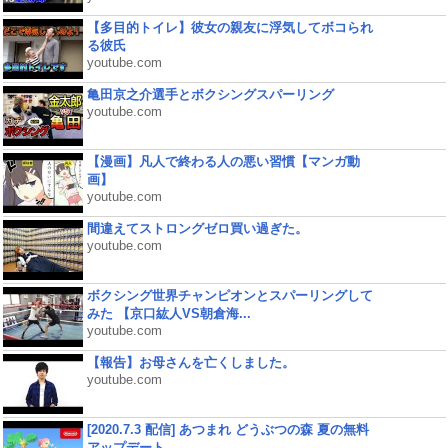
【多目的トイレ】彼女の親友に浮気してボコられ
る彼氏
youtube.com
亀田京之介選手とボクシングスパーリング
youtube.com
【漫画】凡人で終わる人の悪い習慣【マンガ動
画】
youtube.com
間違えてストロングゼロ買い過ぎた。
youtube.com
ボクシング世界チャンピオンとスパーリングして
みた 【京口紘人VS朝倉海...
youtube.com
【報告】お母さんを亡くしました。
youtube.com
[2020.7.3 配信] あつまれ どうぶつの森 夏の無料
アップデート