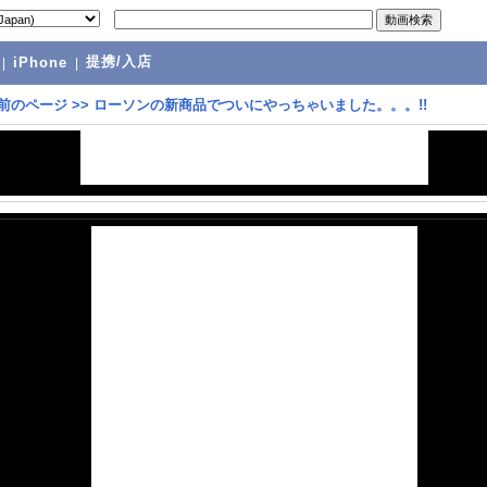
提携/入店
|
iPhone
|
前のページ
>>
ローソンの新商品でついにやっちゃいました。。。!!