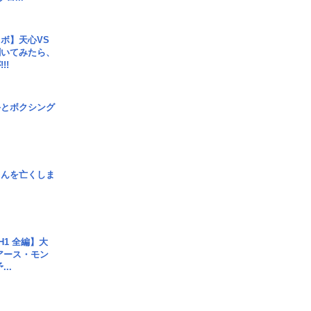
ボ】天心VS
聞いてみたら、
!!
手とボクシング
さんを亡くしま
H1 全編】大
 アース・モン
..