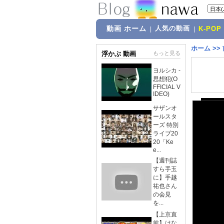
動画 ホーム
人気の動画
|
|
K-POP
ホーム
>>
浮かぶ 動画
もっと見る
ヨルシカ -
思想犯(O
FFICIAL V
IDEO)
サザンオ
ールスタ
ーズ 特別
ライブ20
20「Ke
e...
【週刊誌
すら手玉
に】手越
祐也さん
の会見
を...
【上京直
前】はな