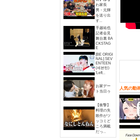
わ家長
男・元輝
を送り出
す...
手越祐也
記者会見
舞台裏 BA
CKSTAG
E
[BE ORIGI
NAL] SEV
ENTEEN
(세븐틴)
'Left...
お家デー
人気の動
ト当日ゥ
【衝撃】
料理の失
敗作がツ
ッコミど
ころ満載
だっ...