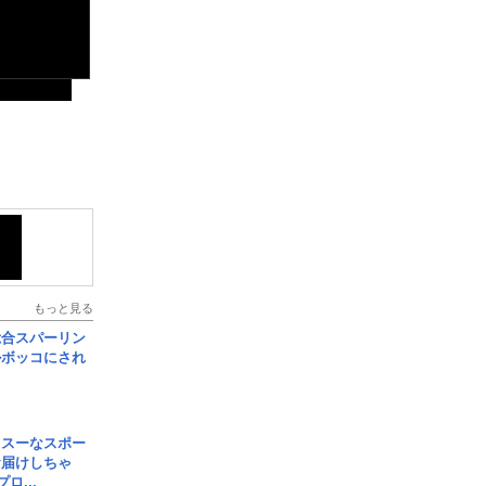
もっと見る
総合スパーリン
ルボッコにされ
イスーなスポー
お届けしちゃ
ロ...