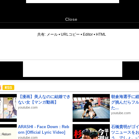
Close
6
共有:
メール
•
URLコピー
•
Editor
•
HTML
画
【漫画】美人なのに結婚でき
朝倉海選手に
ない女【マンガ動画】
グ挑んだらフ
youtube.com
た...
youtube.com
ARASHI - Face Down : Reb
石橋貴明がゴ
orn [Official Lyric Video]
ツニュースを
youtube.com
う、でしょ。~プ