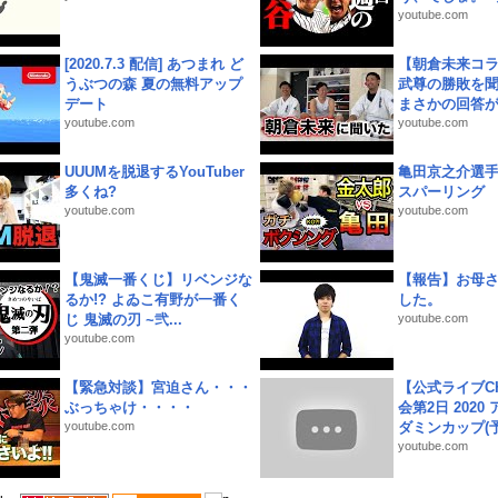
youtube.com
[2020.7.3 配信] あつまれ ど
【朝倉未来コラ
うぶつの森 夏の無料アップ
武尊の勝敗を
デート
まさかの回答が!
youtube.com
youtube.com
UUUMを脱退するYouTuber
亀田京之介選
多くね?
スパーリング
youtube.com
youtube.com
【鬼滅一番くじ】リベンジな
【報告】お母
るか!? よゐこ有野が一番く
した。
じ 鬼滅の刃 ~弐...
youtube.com
youtube.com
【緊急対談】宮迫さん・・・
【公式ライブC
ぶっちゃけ・・・・
会第2日 2020
youtube.com
ダミンカップ(予.
youtube.com