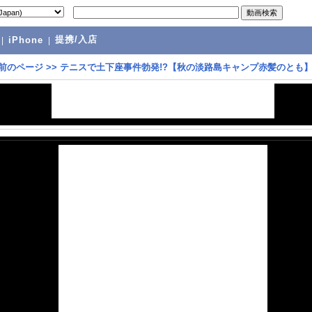
提携/入店
|
iPhone
|
前のページ
>>
テニスで土下座事件勃発!?【秋の淡路島キャンプ赤髪のとも】