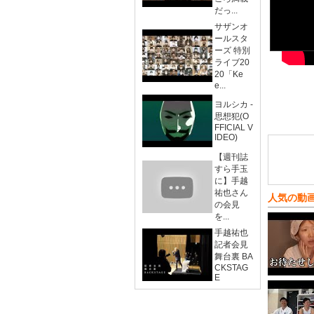
だっ...
サザンオ
ールスタ
ーズ 特別
ライブ20
20「Ke
e...
ヨルシカ -
思想犯(O
FFICIAL V
IDEO)
【週刊誌
すら手玉
に】手越
祐也さん
人気の動
の会見
を...
手越祐也
記者会見
舞台裏 BA
CKSTAG
E