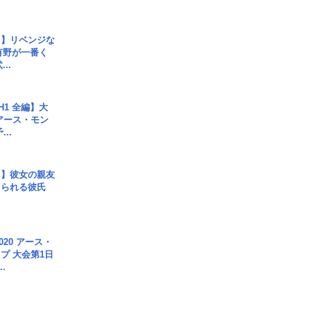
じ】リベンジな
こ有野が一番く
..
H1 全編】大
 アース・モン
..
レ】彼女の親友
コられる彼氏
020 アース・
プ 大会第1日
.