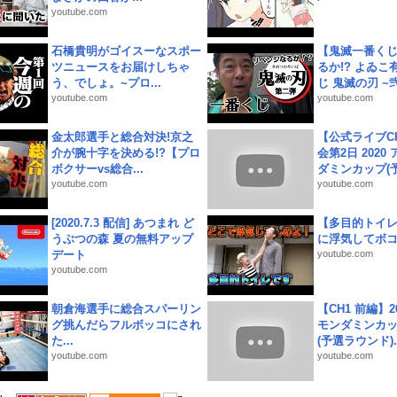
youtube.com
石橋貴明がゴイスーなスポー
【鬼滅一番く
ツニュースをお届けしちゃ
るか!? よゐ
う、でしょ。~プロ...
じ 鬼滅の刃 ~弐.
youtube.com
youtube.com
金太郎選手と総合対決!京之
【公式ライブC
介が腕十字を決める!?【プロ
会第2日 2020
ボクサーvs総合...
ダミンカップ(予.
youtube.com
youtube.com
[2020.7.3 配信] あつまれ ど
【多目的トイ
うぶつの森 夏の無料アップ
に浮気してボ
デート
youtube.com
youtube.com
朝倉海選手に総合スパーリン
【CH1 前編】2
グ挑んだらフルボッコにされ
モンダミンカッ
た...
(予選ラウンド)..
youtube.com
youtube.com