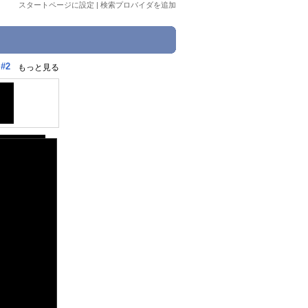
スタートページに設定
|
検索プロバイダを追加
#2
もっと見る