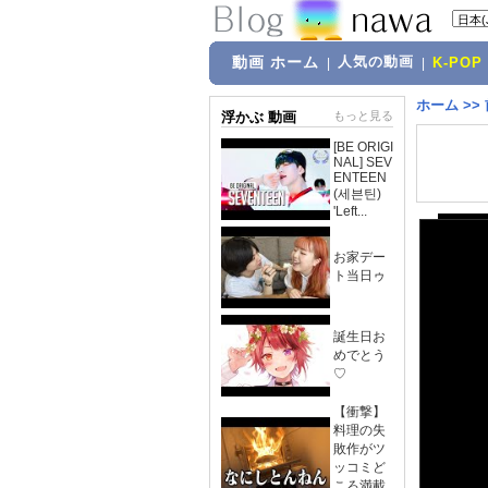
動画 ホーム
人気の動画
|
|
K-POP
ホーム
>>
浮かぶ 動画
もっと見る
[BE ORIGI
NAL] SEV
ENTEEN
(세븐틴)
'Left...
お家デー
ト当日ゥ
誕生日お
めでとう
♡
【衝撃】
料理の失
敗作がツ
ッコミど
ころ満載