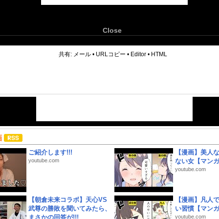
Close
6
共有:
メール
•
URLコピー
•
Editor
•
HTML
画
ご紹介します!!!
【漫画】美人
youtube.com
ない女【マン
youtube.com
【朝倉未来コラボ】天心VS
【漫画】凡人
武尊の勝敗を聞いてみたら、
い習慣【マン
まさかの回答が!!!
youtube.com