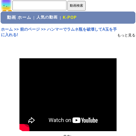
動画 ホーム
人気の動画
|
|
K-POP
ホーム
>>
前のページ
>>
ハンマーでラムネ瓶を破壊してA玉を手
に入れる!
もっと見る