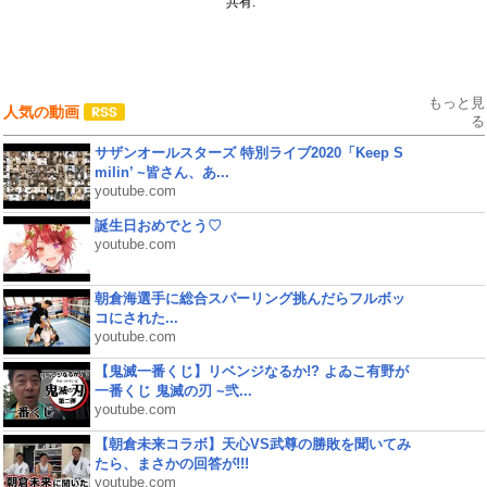
共有:
もっと見
人気の動画
る
サザンオールスターズ 特別ライブ2020「Keep S
milin’ ~皆さん、あ...
youtube.com
誕生日おめでとう♡
youtube.com
朝倉海選手に総合スパーリング挑んだらフルボッ
コにされた...
youtube.com
【鬼滅一番くじ】リベンジなるか!? よゐこ有野が
一番くじ 鬼滅の刃 ~弐...
youtube.com
【朝倉未来コラボ】天心VS武尊の勝敗を聞いてみ
たら、まさかの回答が!!!
youtube.com