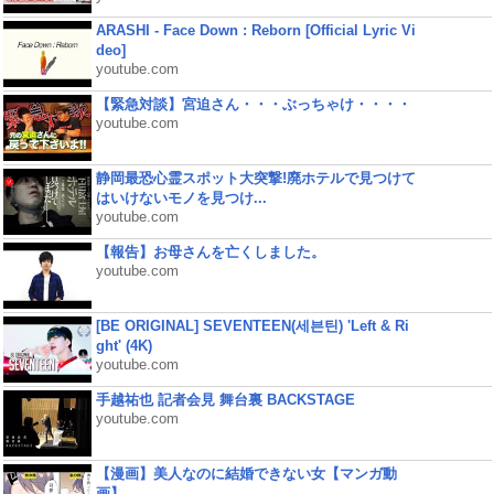
ARASHI - Face Down : Reborn [Official Lyric Vi
deo]
youtube.com
【緊急対談】宮迫さん・・・ぶっちゃけ・・・・
youtube.com
静岡最恐心霊スポット大突撃!廃ホテルで見つけて
はいけないモノを見つけ...
youtube.com
【報告】お母さんを亡くしました。
youtube.com
[BE ORIGINAL] SEVENTEEN(세븐틴) 'Left & Ri
ght' (4K)
youtube.com
手越祐也 記者会見 舞台裏 BACKSTAGE
youtube.com
【漫画】美人なのに結婚できない女【マンガ動
画】